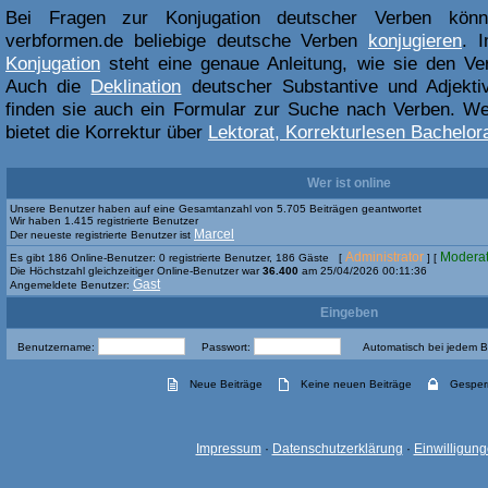
Bei Fragen zur Konjugation deutscher Verben kön
verbformen.de beliebige deutsche Verben
konjugieren
. 
Konjugation
steht eine genaue Anleitung, wie sie den Ve
Auch die
Deklination
deutscher Substantive und Adjektiv
finden sie auch ein Formular zur Suche nach Verben. Weit
bietet die Korrektur über
Lektorat, Korrekturlesen Bachelora
Wer ist online
Unsere Benutzer haben auf eine Gesamtanzahl von 5.705 Beiträgen geantwortet
Wir haben 1.415 registrierte Benutzer
Marcel
Der neueste registrierte Benutzer ist
Administrator
Moderat
Es gibt 186 Online-Benutzer: 0 registrierte Benutzer, 186 Gäste [
] [
Die Höchstzahl gleichzeitiger Online-Benutzer war
36.400
am 25/04/2026 00:11:36
Gast
Angemeldete Benutzer:
Eingeben
Benutzername:
Passwort:
Automatisch bei jedem 
Neue Beiträge
Keine neuen Beiträge
Gesper
Impressum
·
Datenschutzerklärung
·
Einwilligun