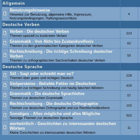
Allgemein
Benutzungshinweise
4
Hinweise zur Benutzung, allgemeine Hilfe, Impressum,
Nutzungsbedingungen, Haftungsausschluss
Deutsche Verben
Verben - Die deutschen Verben
223
Themen speziell zu konkreten Verben
Grammatik - Von Aktiv bis Zustandsreflexiv
62
Themen zu den grammatischen Kategorien deutscher Verben
Rechtschreibung - Die richtige Schreibung deutscher
Verben
55
Themen zu orthographischen Sachverhalten deutscher Verben
Deutsche Sprache
Stil - Sagt oder schreibt man so?
228
Themen über gutes und richtiges Deutsch
Stolpersteine - Beliebte Fehler im Deutschen
416
Themen zur richtigen Schreibung von häufig falschen Wörtern
Grammatik - Die deutsche Sprachlehre
57
Themen zur deutschen Grammatik
Rechtschreibung - Die deutsche Orthographie
102
Themen zur deutschen Orthographie und zur Rechtschreibreform
Sonstiges - Alles mögliche und alles Mögliche
502
Sonstige Themen zur deutschen Sprache
wortwörtlich - Geschichten zu interessanten deutschen
Wörtern
11
Kleine Geschichten zu interessanten deutschen Wörtern