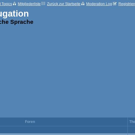
t Topics
Mitgliederliste
Zurück zur Startseite
Moderation Log
Registrie
ugation
sche Sprache
Foren
Th