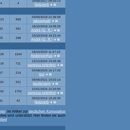
20/06/2017 09:03:13
4
4
Netzverb
03/09/2019 21:39:59
223
868
jaknappatil
16/10/2018 13:06:26
62
261
André (G., R.)
15/10/2018 19:22:44
55
288
André (G., R.)
18/10/2020 11:47:10
228
1044
AndersonRus
12/12/2024 15:45:38
416
711
vanessa.peterfeld
05/08/2020 16:17:03
57
214
jozi
06/06/2021 15:02:14
102
521
paulemann
21/01/2024 12:20:50
502
1752
vanessa.peterfeld
05/02/2014 19:28:35
11
42
Netzverb
eren
. Im Artikel zur
deutschen Konjugation
ive wird unterstützt. Hier finden sie auch
rbeit
.