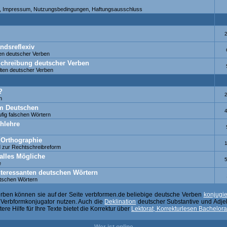
fe, Impressum, Nutzungsbedingungen, Haftungsausschluss
ndsreflexiv
en deutscher Verben
 Schreibung deutscher Verben
ten deutscher Verben
?
h
 im Deutschen
fig falschen Wörtern
hlehre
 Orthographie
 zur Rechtschreibreform
alles Mögliche
e
nteressanten deutschen Wörtern
utschen Wörtern
erben können sie auf der Seite verbformen.de beliebige deutsche Verben
konjugi
n Verbformkonjugator nutzen. Auch die
Deklination
deutscher Substantive und Adjekt
re Hilfe für Ihre Texte bietet die Korrektur über
Lektorat, Korrekturlesen Bachelora