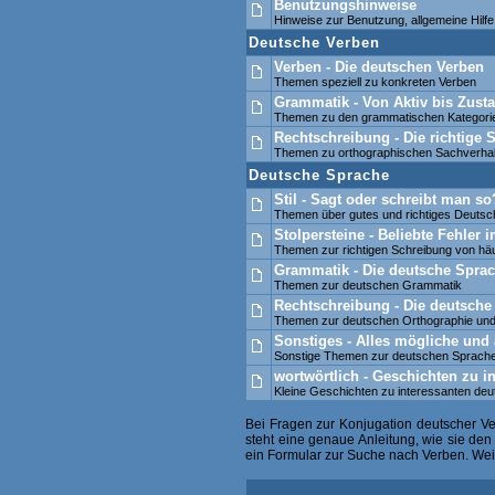
Benutzungshinweise
Hinweise zur Benutzung, allgemeine Hil
Deutsche Verben
Verben - Die deutschen Verben
Themen speziell zu konkreten Verben
Grammatik - Von Aktiv bis Zusta
Themen zu den grammatischen Kategori
Rechtschreibung - Die richtige
Themen zu orthographischen Sachverhal
Deutsche Sprache
Stil - Sagt oder schreibt man so
Themen über gutes und richtiges Deutsc
Stolpersteine - Beliebte Fehler
Themen zur richtigen Schreibung von häu
Grammatik - Die deutsche Sprac
Themen zur deutschen Grammatik
Rechtschreibung - Die deutsche
Themen zur deutschen Orthographie und
Sonstiges - Alles mögliche und 
Sonstige Themen zur deutschen Sprach
wortwörtlich - Geschichten zu i
Kleine Geschichten zu interessanten de
Bei Fragen zur Konjugation deutscher V
steht eine genaue Anleitung, wie sie de
ein Formular zur Suche nach Verben. Weite