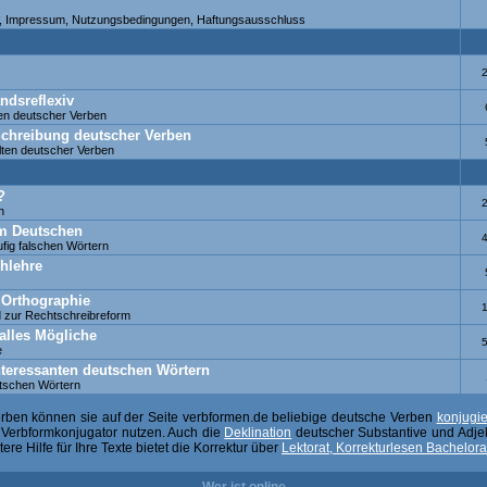
fe, Impressum, Nutzungsbedingungen, Haftungsausschluss
ndsreflexiv
en deutscher Verben
 Schreibung deutscher Verben
ten deutscher Verben
?
h
 im Deutschen
fig falschen Wörtern
hlehre
 Orthographie
 zur Rechtschreibreform
alles Mögliche
e
nteressanten deutschen Wörtern
utschen Wörtern
erben können sie auf der Seite verbformen.de beliebige deutsche Verben
konjugi
n Verbformkonjugator nutzen. Auch die
Deklination
deutscher Substantive und Adjekt
re Hilfe für Ihre Texte bietet die Korrektur über
Lektorat, Korrekturlesen Bachelora