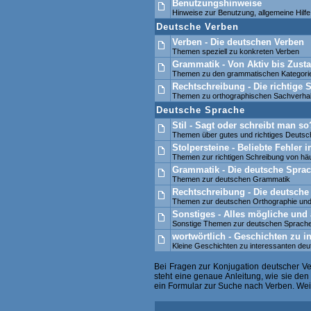
Benutzungshinweise
Hinweise zur Benutzung, allgemeine Hil
Deutsche Verben
Verben - Die deutschen Verben
Themen speziell zu konkreten Verben
Grammatik - Von Aktiv bis Zusta
Themen zu den grammatischen Kategori
Rechtschreibung - Die richtige
Themen zu orthographischen Sachverhal
Deutsche Sprache
Stil - Sagt oder schreibt man so
Themen über gutes und richtiges Deutsc
Stolpersteine - Beliebte Fehler
Themen zur richtigen Schreibung von häu
Grammatik - Die deutsche Sprac
Themen zur deutschen Grammatik
Rechtschreibung - Die deutsche
Themen zur deutschen Orthographie und
Sonstiges - Alles mögliche und 
Sonstige Themen zur deutschen Sprach
wortwörtlich - Geschichten zu i
Kleine Geschichten zu interessanten de
Bei Fragen zur Konjugation deutscher V
steht eine genaue Anleitung, wie sie de
ein Formular zur Suche nach Verben. Weite