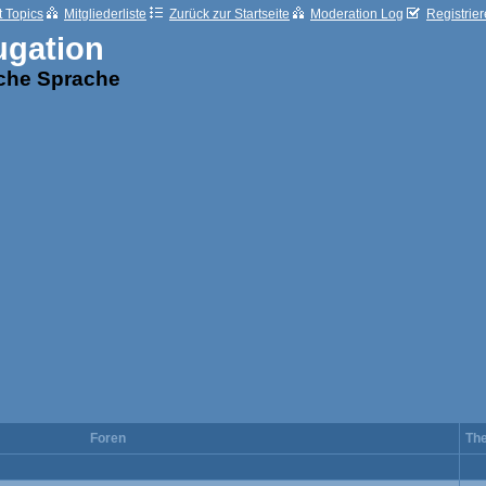
t Topics
Mitgliederliste
Zurück zur Startseite
Moderation Log
Registrie
ugation
sche Sprache
Foren
Th