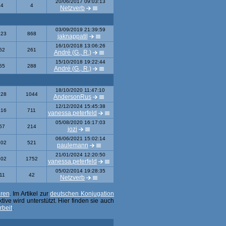
20/06/2017 09:03:13
4
4
Netzverb
03/09/2019 21:39:59
223
868
jaknappatil
16/10/2018 13:06:26
62
261
André (G., R.)
15/10/2018 19:22:44
55
288
André (G., R.)
18/10/2020 11:47:10
228
1044
AndersonRus
12/12/2024 15:45:38
416
711
vanessa.peterfeld
05/08/2020 16:17:03
57
214
jozi
06/06/2021 15:02:14
102
521
paulemann
21/01/2024 12:20:50
502
1752
vanessa.peterfeld
05/02/2014 19:28:35
11
42
Netzverb
eren
. Im Artikel zur
deutschen Konjugation
ive wird unterstützt. Hier finden sie auch
rbeit
.