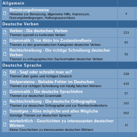
Allgemein
Benutzungshinweise
4
Hinweise zur Benutzung, allgemeine Hilfe, Impressum,
Nutzungsbedingungen, Haftungsausschluss
Deutsche Verben
Verben - Die deutschen Verben
223
Themen speziell zu konkreten Verben
Grammatik - Von Aktiv bis Zustandsreflexiv
62
Themen zu den grammatischen Kategorien deutscher Verben
Rechtschreibung - Die richtige Schreibung deutscher
Verben
55
Themen zu orthographischen Sachverhalten deutscher Verben
Deutsche Sprache
Stil - Sagt oder schreibt man so?
228
Themen über gutes und richtiges Deutsch
Stolpersteine - Beliebte Fehler im Deutschen
416
Themen zur richtigen Schreibung von häufig falschen Wörtern
Grammatik - Die deutsche Sprachlehre
57
Themen zur deutschen Grammatik
Rechtschreibung - Die deutsche Orthographie
102
Themen zur deutschen Orthographie und zur Rechtschreibreform
Sonstiges - Alles mögliche und alles Mögliche
502
Sonstige Themen zur deutschen Sprache
wortwörtlich - Geschichten zu interessanten deutschen
Wörtern
11
Kleine Geschichten zu interessanten deutschen Wörtern