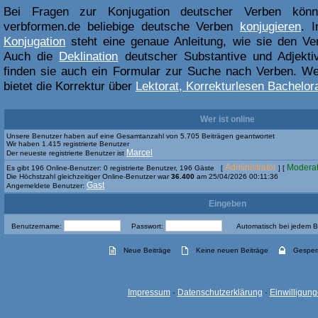
Bei Fragen zur Konjugation deutscher Verben kön
verbformen.de beliebige deutsche Verben
konjugieren
. 
Konjugation
steht eine genaue Anleitung, wie sie den Ve
Auch die
Deklination
deutscher Substantive und Adjektiv
finden sie auch ein Formular zur Suche nach Verben. Weit
bietet die Korrektur über
Lektorat, Korrekturlesen Bachelora
Wer ist online
Unsere Benutzer haben auf eine Gesamtanzahl von 5.705 Beiträgen geantwortet
Wir haben 1.415 registrierte Benutzer
Marcel
Der neueste registrierte Benutzer ist
Administrator
Moderat
Es gibt 196 Online-Benutzer: 0 registrierte Benutzer, 196 Gäste [
] [
Die Höchstzahl gleichzeitiger Online-Benutzer war
36.400
am 25/04/2026 00:11:36
Gast
Angemeldete Benutzer:
Eingeben
Benutzername:
Passwort:
Automatisch bei jedem 
Neue Beiträge
Keine neuen Beiträge
Gesper
Impressum
·
Datenschutzerklärung
·
Einwilligun