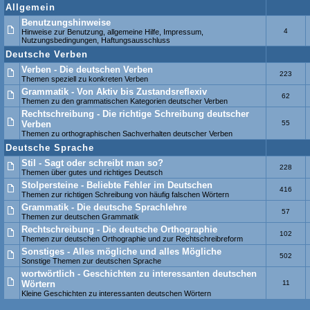
Allgemein
Benutzungshinweise
4
Hinweise zur Benutzung, allgemeine Hilfe, Impressum,
Nutzungsbedingungen, Haftungsausschluss
Deutsche Verben
Verben - Die deutschen Verben
223
Themen speziell zu konkreten Verben
Grammatik - Von Aktiv bis Zustandsreflexiv
62
Themen zu den grammatischen Kategorien deutscher Verben
Rechtschreibung - Die richtige Schreibung deutscher
Verben
55
Themen zu orthographischen Sachverhalten deutscher Verben
Deutsche Sprache
Stil - Sagt oder schreibt man so?
228
Themen über gutes und richtiges Deutsch
Stolpersteine - Beliebte Fehler im Deutschen
416
Themen zur richtigen Schreibung von häufig falschen Wörtern
Grammatik - Die deutsche Sprachlehre
57
Themen zur deutschen Grammatik
Rechtschreibung - Die deutsche Orthographie
102
Themen zur deutschen Orthographie und zur Rechtschreibreform
Sonstiges - Alles mögliche und alles Mögliche
502
Sonstige Themen zur deutschen Sprache
wortwörtlich - Geschichten zu interessanten deutschen
Wörtern
11
Kleine Geschichten zu interessanten deutschen Wörtern