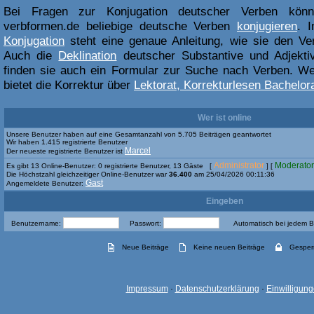
Bei Fragen zur Konjugation deutscher Verben kön
verbformen.de beliebige deutsche Verben
konjugieren
. 
Konjugation
steht eine genaue Anleitung, wie sie den Ve
Auch die
Deklination
deutscher Substantive und Adjektiv
finden sie auch ein Formular zur Suche nach Verben. Weit
bietet die Korrektur über
Lektorat, Korrekturlesen Bachelora
Wer ist online
Unsere Benutzer haben auf eine Gesamtanzahl von 5.705 Beiträgen geantwortet
Wir haben 1.415 registrierte Benutzer
Marcel
Der neueste registrierte Benutzer ist
Administrator
Moderator
Es gibt 13 Online-Benutzer: 0 registrierte Benutzer, 13 Gäste [
] [
Die Höchstzahl gleichzeitiger Online-Benutzer war
36.400
am 25/04/2026 00:11:36
Gast
Angemeldete Benutzer:
Eingeben
Benutzername:
Passwort:
Automatisch bei jedem 
Neue Beiträge
Keine neuen Beiträge
Gesper
Impressum
·
Datenschutzerklärung
·
Einwilligun