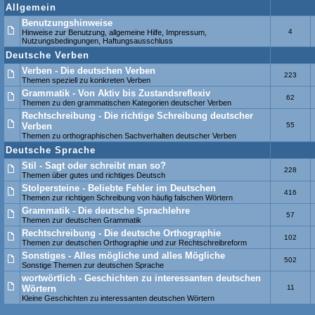
Allgemein
Benutzungshinweise
4
Hinweise zur Benutzung, allgemeine Hilfe, Impressum,
Nutzungsbedingungen, Haftungsausschluss
Deutsche Verben
Verben - Die deutschen Verben
223
Themen speziell zu konkreten Verben
Grammatik - Von Aktiv bis Zustandsreflexiv
62
Themen zu den grammatischen Kategorien deutscher Verben
Rechtschreibung - Die richtige Schreibung deutscher
Verben
55
Themen zu orthographischen Sachverhalten deutscher Verben
Deutsche Sprache
Stil - Sagt oder schreibt man so?
228
Themen über gutes und richtiges Deutsch
Stolpersteine - Beliebte Fehler im Deutschen
416
Themen zur richtigen Schreibung von häufig falschen Wörtern
Grammatik - Die deutsche Sprachlehre
57
Themen zur deutschen Grammatik
Rechtschreibung - Die deutsche Orthographie
102
Themen zur deutschen Orthographie und zur Rechtschreibreform
Sonstiges - Alles mögliche und alles Mögliche
502
Sonstige Themen zur deutschen Sprache
wortwörtlich - Geschichten zu interessanten deutschen
Wörtern
11
Kleine Geschichten zu interessanten deutschen Wörtern