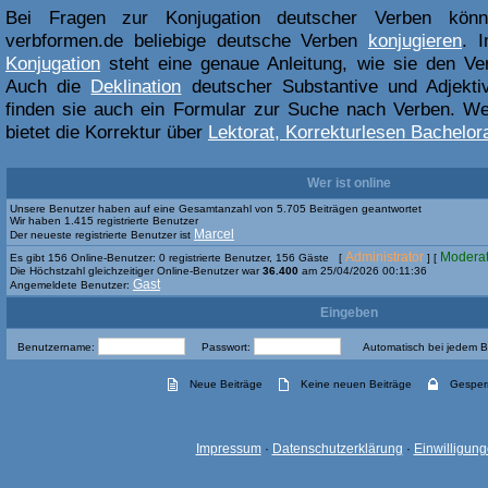
Bei Fragen zur Konjugation deutscher Verben kön
verbformen.de beliebige deutsche Verben
konjugieren
. 
Konjugation
steht eine genaue Anleitung, wie sie den Ve
Auch die
Deklination
deutscher Substantive und Adjektiv
finden sie auch ein Formular zur Suche nach Verben. Weit
bietet die Korrektur über
Lektorat, Korrekturlesen Bachelora
Wer ist online
Unsere Benutzer haben auf eine Gesamtanzahl von 5.705 Beiträgen geantwortet
Wir haben 1.415 registrierte Benutzer
Marcel
Der neueste registrierte Benutzer ist
Administrator
Moderat
Es gibt 156 Online-Benutzer: 0 registrierte Benutzer, 156 Gäste [
] [
Die Höchstzahl gleichzeitiger Online-Benutzer war
36.400
am 25/04/2026 00:11:36
Gast
Angemeldete Benutzer:
Eingeben
Benutzername:
Passwort:
Automatisch bei jedem 
Neue Beiträge
Keine neuen Beiträge
Gesper
Impressum
·
Datenschutzerklärung
·
Einwilligun