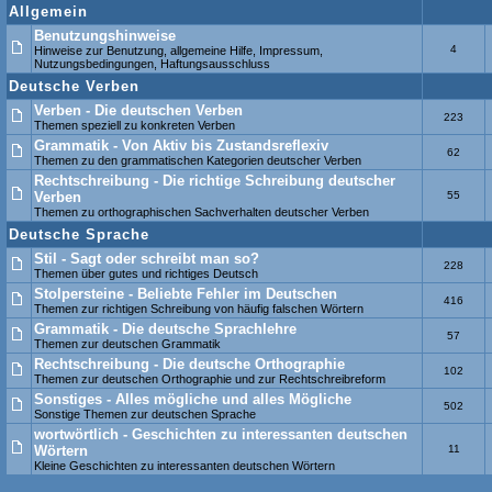
Allgemein
Benutzungshinweise
4
Hinweise zur Benutzung, allgemeine Hilfe, Impressum,
Nutzungsbedingungen, Haftungsausschluss
Deutsche Verben
Verben - Die deutschen Verben
223
Themen speziell zu konkreten Verben
Grammatik - Von Aktiv bis Zustandsreflexiv
62
Themen zu den grammatischen Kategorien deutscher Verben
Rechtschreibung - Die richtige Schreibung deutscher
Verben
55
Themen zu orthographischen Sachverhalten deutscher Verben
Deutsche Sprache
Stil - Sagt oder schreibt man so?
228
Themen über gutes und richtiges Deutsch
Stolpersteine - Beliebte Fehler im Deutschen
416
Themen zur richtigen Schreibung von häufig falschen Wörtern
Grammatik - Die deutsche Sprachlehre
57
Themen zur deutschen Grammatik
Rechtschreibung - Die deutsche Orthographie
102
Themen zur deutschen Orthographie und zur Rechtschreibreform
Sonstiges - Alles mögliche und alles Mögliche
502
Sonstige Themen zur deutschen Sprache
wortwörtlich - Geschichten zu interessanten deutschen
Wörtern
11
Kleine Geschichten zu interessanten deutschen Wörtern