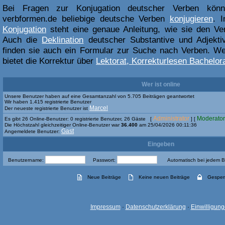
Bei Fragen zur Konjugation deutscher Verben kön
verbformen.de beliebige deutsche Verben
konjugieren
. 
Konjugation
steht eine genaue Anleitung, wie sie den Ve
Auch die
Deklination
deutscher Substantive und Adjektiv
finden sie auch ein Formular zur Suche nach Verben. Weit
bietet die Korrektur über
Lektorat, Korrekturlesen Bachelora
Wer ist online
Unsere Benutzer haben auf eine Gesamtanzahl von 5.705 Beiträgen geantwortet
Wir haben 1.415 registrierte Benutzer
Marcel
Der neueste registrierte Benutzer ist
Administrator
Moderator
Es gibt 26 Online-Benutzer: 0 registrierte Benutzer, 26 Gäste [
] [
Die Höchstzahl gleichzeitiger Online-Benutzer war
36.400
am 25/04/2026 00:11:36
Gast
Angemeldete Benutzer:
Eingeben
Benutzername:
Passwort:
Automatisch bei jedem 
Neue Beiträge
Keine neuen Beiträge
Gesper
Impressum
·
Datenschutzerklärung
·
Einwilligun