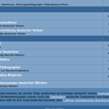
fe, Impressum, Nutzungsbedingungen, Haftungsausschluss
ndsreflexiv
en deutscher Verben
 Schreibung deutscher Verben
ten deutscher Verben
?
h
 im Deutschen
fig falschen Wörtern
hlehre
 Orthographie
 zur Rechtschreibreform
alles Mögliche
e
nteressanten deutschen Wörtern
utschen Wörtern
erben können sie auf der Seite verbformen.de beliebige deutsche Verben
konjugi
n Verbformkonjugator nutzen. Auch die
Deklination
deutscher Substantive und Adjekt
re Hilfe für Ihre Texte bietet die Korrektur über
Lektorat, Korrekturlesen Bachelora