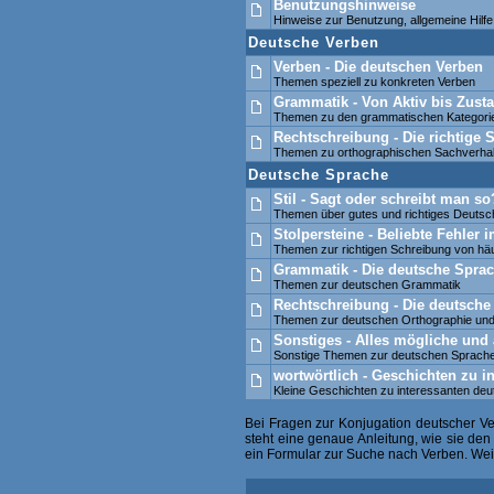
Benutzungshinweise
Hinweise zur Benutzung, allgemeine Hil
Deutsche Verben
Verben - Die deutschen Verben
Themen speziell zu konkreten Verben
Grammatik - Von Aktiv bis Zusta
Themen zu den grammatischen Kategori
Rechtschreibung - Die richtige
Themen zu orthographischen Sachverhal
Deutsche Sprache
Stil - Sagt oder schreibt man so
Themen über gutes und richtiges Deutsc
Stolpersteine - Beliebte Fehler
Themen zur richtigen Schreibung von häu
Grammatik - Die deutsche Sprac
Themen zur deutschen Grammatik
Rechtschreibung - Die deutsche
Themen zur deutschen Orthographie und
Sonstiges - Alles mögliche und 
Sonstige Themen zur deutschen Sprach
wortwörtlich - Geschichten zu i
Kleine Geschichten zu interessanten de
Bei Fragen zur Konjugation deutscher V
steht eine genaue Anleitung, wie sie de
ein Formular zur Suche nach Verben. Weite