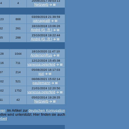
20/06/2017 09:03:13
4
4
Netzverb
03/09/2019 21:39:59
223
868
jaknappatil
16/10/2018 13:06:26
62
261
André (G., R.)
15/10/2018 19:22:44
55
288
André (G., R.)
18/10/2020 11:47:10
228
1044
AndersonRus
12/12/2024 15:45:38
416
711
vanessa.peterfeld
05/08/2020 16:17:03
57
214
jozi
06/06/2021 15:02:14
102
521
paulemann
21/01/2024 12:20:50
502
1752
vanessa.peterfeld
05/02/2014 19:28:35
11
42
Netzverb
eren
. Im Artikel zur
deutschen Konjugation
ive wird unterstützt. Hier finden sie auch
rbeit
.