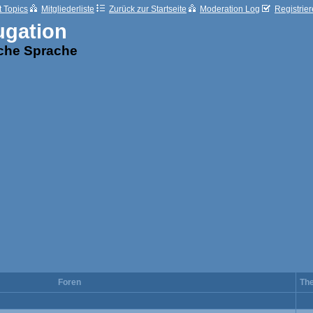
t Topics
Mitgliederliste
Zurück zur Startseite
Moderation Log
Registrie
ugation
sche Sprache
Foren
Th