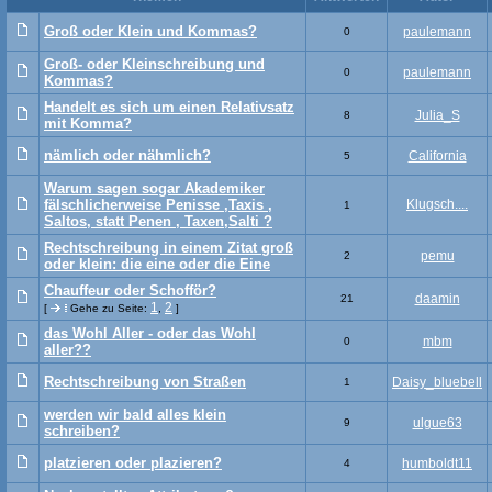
Groß oder Klein und Kommas?
paulemann
0
Groß- oder Kleinschreibung und
paulemann
0
Kommas?
Handelt es sich um einen Relativsatz
Julia_S
8
mit Komma?
nämlich oder nähmlich?
California
5
Warum sagen sogar Akademiker
fälschlicherweise Penisse ,Taxis ,
Klugsch....
1
Saltos, statt Penen , Taxen,Salti ?
Rechtschreibung in einem Zitat groß
pemu
2
oder klein: die eine oder die Eine
Chauffeur oder Schofför?
daamin
21
1
2
[
Gehe zu Seite:
,
]
das Wohl Aller - oder das Wohl
mbm
0
aller??
Rechtschreibung von Straßen
Daisy_bluebell
1
werden wir bald alles klein
ulgue63
9
schreiben?
platzieren oder plazieren?
humboldt11
4