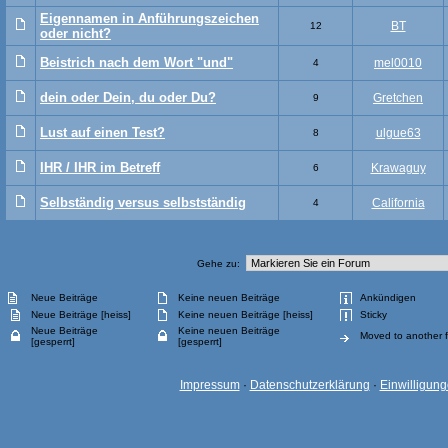
Eigennamen in Anführungszeichen
BT
12
oder nicht?
Beistrich nach dem Wort "und"
mel0010
4
dein oder Dein, du oder Du?
Gretchen
9
Lust auf einen Test?
ulgue63
8
IHR / IHR im Betreff
Krawaguy
6
Selbständig versus selbstständig
California
4
Gehe zu:
Neue Beiträge
Keine neuen Beiträge
Ankündigen
Neue Beiträge [heiss]
Keine neuen Beiträge [heiss]
Sticky
Neue Beiträge
Keine neuen Beiträge
Moved to another 
[gesperrt]
[gesperrt]
Impressum
·
Datenschutzerklärung
·
Einwilligun