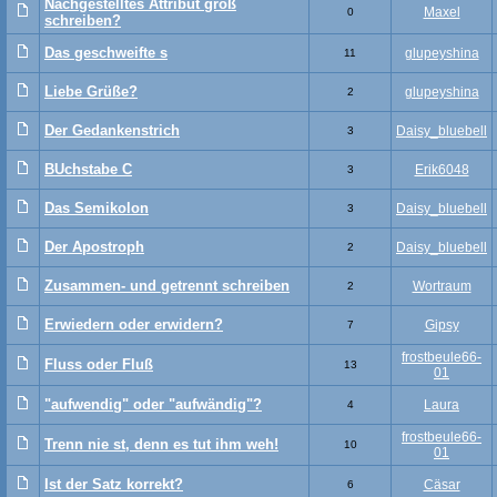
Nachgestelltes Attribut groß
Maxel
0
schreiben?
Das geschweifte s
glupeyshina
11
Liebe Grüße?
glupeyshina
2
Der Gedankenstrich
Daisy_bluebell
3
BUchstabe C
Erik6048
3
Das Semikolon
Daisy_bluebell
3
Der Apostroph
Daisy_bluebell
2
Zusammen- und getrennt schreiben
Wortraum
2
Erwiedern oder erwidern?
Gipsy
7
frostbeule66-
Fluss oder Fluß
13
01
"aufwendig" oder "aufwändig"?
Laura
4
frostbeule66-
Trenn nie st, denn es tut ihm weh!
10
01
Ist der Satz korrekt?
Cäsar
6