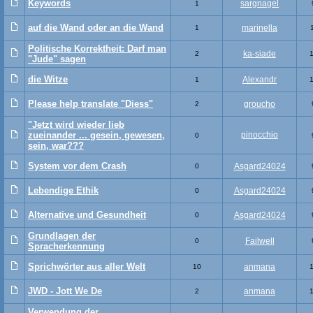
Keywords
sargnagel
1
auf die Wand oder an die Wand
marinella
1
Politische Korrektheit: Darf man
ka-siade
2
"Jude" sagen
die Witze
Alexandr
1
Please help translate "Diess"
groucho
2
"Jetzt wird wieder lieb
zueinander ... gesein, gewesen,
pinocchio
0
sein, war???
System vor dem Crash
Asgard24024
0
Lebendige Ethik
Asgard24024
0
Alternative und Gesundheit
Asgard24024
0
Grundlagen der
Failwell
0
Spracherkennung
Sprichwörter aus aller Welt
anmana
10
JWD - Jott We De
anmana
2
Verwendung der