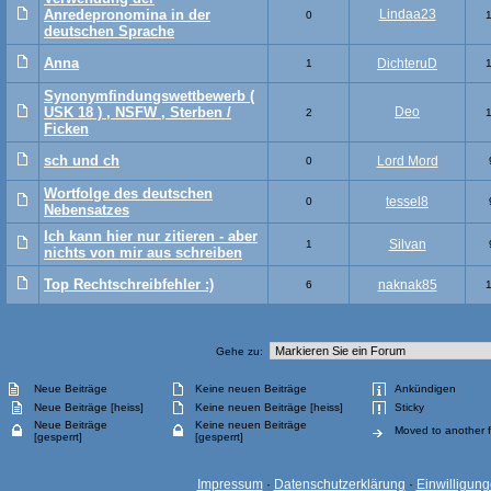
Anredepronomina in der
Lindaa23
0
deutschen Sprache
Anna
DichteruD
1
Synonymfindungswettbewerb (
USK 18 ) , NSFW , Sterben /
Deo
2
Ficken
sch und ch
Lord Mord
0
Wortfolge des deutschen
tessel8
0
Nebensatzes
Ich kann hier nur zitieren - aber
Silvan
1
nichts von mir aus schreiben
Top Rechtschreibfehler :)
naknak85
6
Gehe zu:
Neue Beiträge
Keine neuen Beiträge
Ankündigen
Neue Beiträge [heiss]
Keine neuen Beiträge [heiss]
Sticky
Neue Beiträge
Keine neuen Beiträge
Moved to another 
[gesperrt]
[gesperrt]
Impressum
·
Datenschutzerklärung
·
Einwilligun