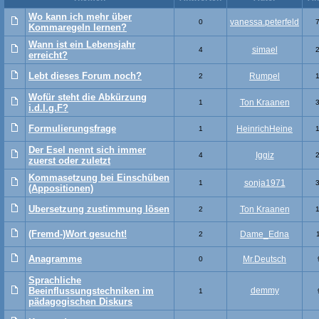
Wo kann ich mehr über
vanessa.peterfeld
0
Kommaregeln lernen?
Wann ist ein Lebensjahr
simael
4
erreicht?
Lebt dieses Forum noch?
Rumpel
2
Wofür steht die Abkürzung
Ton Kraanen
1
i.d.l.g.F?
Formulierungsfrage
HeinrichHeine
1
Der Esel nennt sich immer
Iggiz
4
zuerst oder zuletzt
Kommasetzung bei Einschüben
sonja1971
1
(Appositionen)
Ubersetzung zustimmung lösen
Ton Kraanen
2
(Fremd-)Wort gesucht!
Dame_Edna
2
Anagramme
Mr.Deutsch
0
Sprachliche
Beeinflussungstechniken im
demmy
1
pädagogischen Diskurs