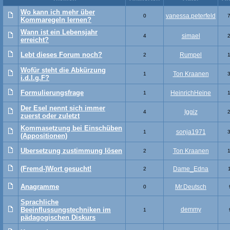
Wo kann ich mehr über
vanessa.peterfeld
0
Kommaregeln lernen?
Wann ist ein Lebensjahr
simael
4
erreicht?
Lebt dieses Forum noch?
Rumpel
2
Wofür steht die Abkürzung
Ton Kraanen
1
i.d.l.g.F?
Formulierungsfrage
HeinrichHeine
1
Der Esel nennt sich immer
Iggiz
4
zuerst oder zuletzt
Kommasetzung bei Einschüben
sonja1971
1
(Appositionen)
Ubersetzung zustimmung lösen
Ton Kraanen
2
(Fremd-)Wort gesucht!
Dame_Edna
2
Anagramme
Mr.Deutsch
0
Sprachliche
Beeinflussungstechniken im
demmy
1
pädagogischen Diskurs