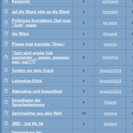
Keywords
sargnagel
1
auf die Wand oder an die Wand
marinella
1
Politische Korrektheit: Darf man
ka-siade
2
"Jude" sagen
die Witze
Alexandr
1
Please help translate "Diess"
groucho
2
"Jetzt wird wieder lieb
zueinander ... gesein, gewesen,
pinocchio
0
sein, war???
System vor dem Crash
Asgard24024
0
Lebendige Ethik
Asgard24024
0
Alternative und Gesundheit
Asgard24024
0
Grundlagen der
Failwell
0
Spracherkennung
Sprichwörter aus aller Welt
anmana
10
JWD - Jott We De
anmana
2
Verwendung der