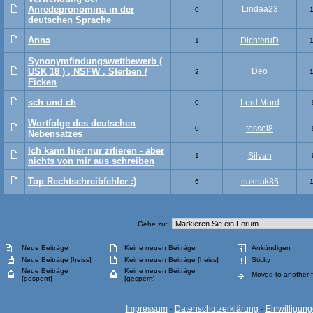
Anredepronomina in der
Lindaa23
0
deutschen Sprache
Anna
DichteruD
1
Synonymfindungswettbewerb (
USK 18 ) , NSFW , Sterben /
Deo
2
Ficken
sch und ch
Lord Mord
0
Wortfolge des deutschen
tessel8
0
Nebensatzes
Ich kann hier nur zitieren - aber
Silvan
1
nichts von mir aus schreiben
Top Rechtschreibfehler :)
naknak85
6
Gehe zu:
Neue Beiträge
Keine neuen Beiträge
Ankündigen
Neue Beiträge [heiss]
Keine neuen Beiträge [heiss]
Sticky
Neue Beiträge
Keine neuen Beiträge
Moved to another 
[gesperrt]
[gesperrt]
Impressum
·
Datenschutzerklärung
·
Einwilligun