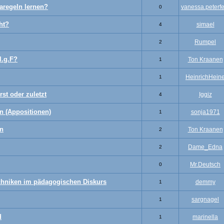
regeln lernen?
vanessa.peterfe
0
ht?
simael
4
Rumpel
2
l.g.F?
Ton Kraanen
1
HeinrichHein
1
st oder zuletzt
Iggiz
4
 (Appositionen)
sonja1971
1
n
Ton Kraanen
2
Dame_Edna
2
Mr.Deutsch
0
chniken im pädagogischen Diskurs
demmy
1
sargnagel
1
d
marinella
1