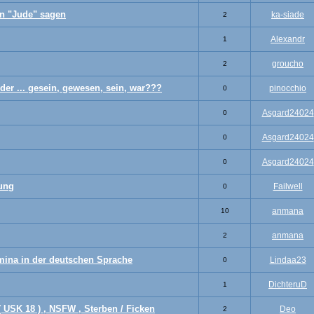
an "Jude" sagen
ka-siade
2
Alexandr
1
groucho
2
nder ... gesein, gewesen, sein, war???
pinocchio
0
Asgard24024
0
Asgard24024
0
Asgard24024
0
ung
Failwell
0
anmana
10
anmana
2
ina in der deutschen Sprache
Lindaa23
0
DichteruD
1
USK 18 ) , NSFW , Sterben / Ficken
Deo
2