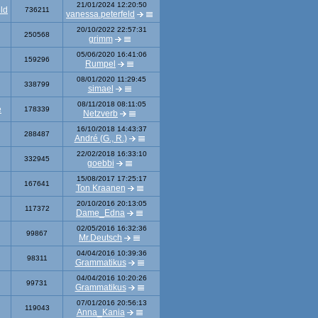
21/01/2024 12:20:50
ld
736211
vanessa.peterfeld
20/10/2022 22:57:31
250568
grimm
05/06/2020 16:41:06
159296
Rumpel
08/01/2020 11:29:45
338799
simael
08/11/2018 08:11:05
e
178339
Netzverb
16/10/2018 14:43:37
288487
André (G., R.)
22/02/2018 16:33:10
332945
goebbi
15/08/2017 17:25:17
167641
Ton Kraanen
20/10/2016 20:13:05
117372
Dame_Edna
02/05/2016 16:32:36
99867
Mr.Deutsch
04/04/2016 10:39:36
98311
Grammatikus
04/04/2016 10:20:26
99731
Grammatikus
07/01/2016 20:56:13
119043
Anna_Kania