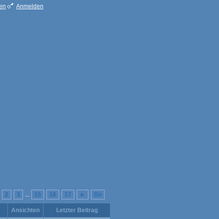
ren
Anmelden
2
3
15
16
17
►
Go
...
Ansichten
Letzter Beitrag