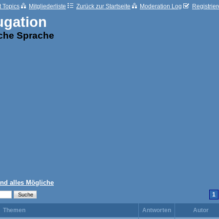
t Topics
Mitgliederliste
Zurück zur Startseite
Moderation Log
Registrie
ugation
sche Sprache
und alles Mögliche
1
Themen
Antworten
Autor