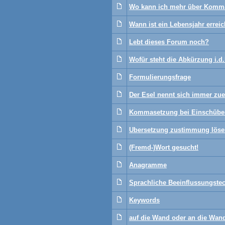
Wo kann ich mehr über Komma
Wann ist ein Lebensjahr erreic
Lebt dieses Forum noch?
Wofür steht die Abkürzung i.d.
Formulierungsfrage
Der Esel nennt sich immer zuer
Kommasetzung bei Einschüben
Ubersetzung zustimmung löse
(Fremd-)Wort gesucht!
Anagramme
Sprachliche Beeinflussungste
Keywords
auf die Wand oder an die Wan