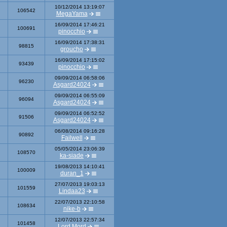
10/12/2014 13:19:07
106542
MegaYama
16/09/2014 17:46:21
100691
pinocchio
16/09/2014 17:38:31
98815
groucho
16/09/2014 17:15:02
93439
pinocchio
09/09/2014 06:58:06
96230
Asgard24024
09/09/2014 06:55:09
96094
Asgard24024
09/09/2014 06:52:52
91506
Asgard24024
06/08/2014 09:16:28
90892
Failwell
05/05/2014 23:06:39
108570
ka-siade
19/08/2013 14:10:41
100009
duran_1
27/07/2013 19:03:13
101559
Lindaa23
22/07/2013 22:10:58
108634
nike-b
12/07/2013 22:57:34
101458
Lord Mord