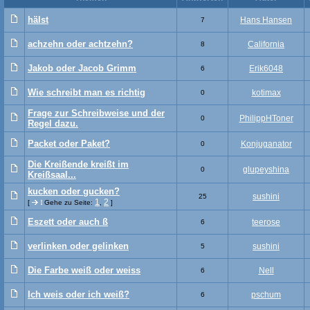
hälst
Hans Hansen
7
achzehn oder achtzehn?
California
8
Jakob oder Jacob Grimm
Erik6048
6
Wie schreibt man es richtig
kotimax
0
Frage zur Schreibweise und der
PhilippHToner
0
Regel dazu.
Packet oder Paket?
Konjuganator
0
Die Kreißende kreißt im
glupeyshina
0
Kreißsaal...
kucken oder gucken?
sushini
25
1
2
[
Gehe zu Seite:
,
]
Eszett oder auch ß
teerose
6
verlinken oder gelinken
sushini
5
Die Farbe weiß oder weiss
Nell
6
Ich weis oder ich weiß?
pschum
6