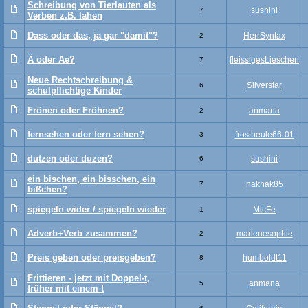
Schreibung von Tierlauten als
sushini
7
Verben z.B. Iahen
Dass oder das, ja gar "damit"?
HerrSyntax
2
Ä oder Ae?
fleissigesLieschen
7
Neue Rechtschreibung &
Silverstar
6
schulpflichtige Kinder
Frönen oder Fröhnen?
anmana
2
fernsehen oder fern sehen?
frostbeule66-01
3
dutzen oder duzen?
sushini
6
ein bischen, ein bisschen, ein
naknak85
7
bißchen?
spiegeln wider / spiegeln wieder
MicFe
1
Adverb+Verb zusammen?
marlenesophie
2
Preis geben oder preisgeben?
humboldt11
8
Frittieren - jetzt mit Doppel-t,
anmana
5
früher mit einem t