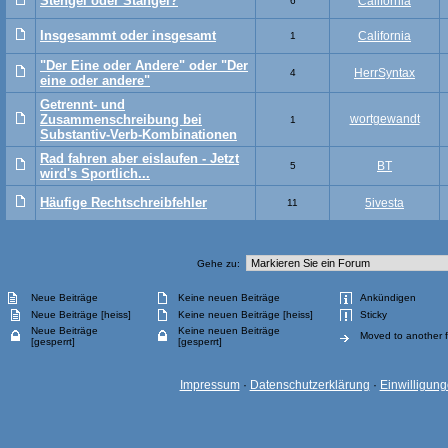
Stengel oder Stängel?
California
6
Insgesammt oder insgesamt
California
1
"Der Eine oder Andere" oder "Der
HerrSyntax
4
eine oder andere"
Getrennt- und
Zusammenschreibung bei
wortgewandt
1
Substantiv-Verb-Kombinationen
Rad fahren aber eislaufen - Jetzt
BT
5
wird's Sportlich...
Häufige Rechtschreibfehler
5ivesta
11
Gehe zu:
Neue Beiträge
Keine neuen Beiträge
Ankündigen
Neue Beiträge [heiss]
Keine neuen Beiträge [heiss]
Sticky
Neue Beiträge
Keine neuen Beiträge
Moved to another 
[gesperrt]
[gesperrt]
Impressum
·
Datenschutzerklärung
·
Einwilligun