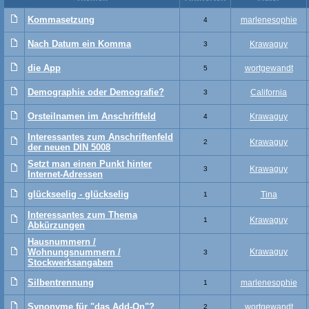
Kommasetzung
marlenesophie
4
Nach Datum ein Komma
Krawaguy
3
die App
wortgewandt
5
Demographie oder Demografie?
California
3
Orsteilnamen im Anschriftfeld
Krawaguy
4
Interessantes zum Anschriftenfeld
Krawaguy
2
der neuen DIN 5008
Setzt man einen Punkt hinter
Krawaguy
3
Internet-Adressen
glückseelig - glückselig
Tina
1
Interessantes zum Thema
Krawaguy
1
Abkürzungen
Hausnummern /
Wohnungsnummern /
Krawaguy
3
Stockwerksangaben
Silbentrennung
marlenesophie
1
Synonyme für "das Add-On"?
wortgewandt
2