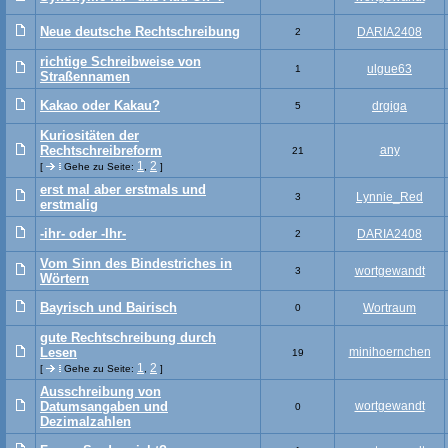
Neue deutsche Rechtschreibung
DARIA2408
2
richtige Schreibweise von
ulgue63
1
Straßennamen
Kakao oder Kakau?
drgiga
5
Kuriositäten der
Rechtschreibreform
any
21
1
2
[
Gehe zu Seite:
,
]
erst mal aber erstmals und
Lynnie_Red
3
erstmalig
-ihr- oder -Ihr-
DARIA2408
2
Vom Sinn des Bindestriches in
wortgewandt
3
Wörtern
Bayrisch und Bairisch
Wortraum
0
gute Rechtschreibung durch
Lesen
minihoernchen
19
1
2
[
Gehe zu Seite:
,
]
Ausschreibung von
Datumsangaben und
wortgewandt
0
Dezimalzahlen