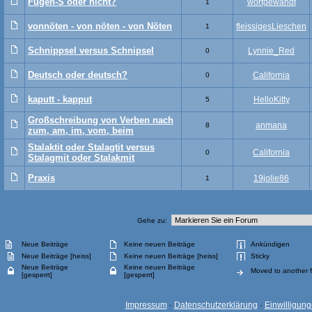
Fugen-S oder nicht?
wortgewandt
1
vonnöten - von nöten - von Nöten
fleissigesLieschen
1
Schnippsel versus Schnipsel
Lynnie_Red
0
Deutsch oder deutsch?
California
0
kaputt - kapput
HelloKitty
5
Großschreibung von Verben nach
anmana
8
zum, am, im, vom, beim
Stalaktit oder Stalagtit versus
California
0
Stalagmit oder Stalakmit
Praxis
19jolie86
1
Gehe zu:
Neue Beiträge
Keine neuen Beiträge
Ankündigen
Neue Beiträge [heiss]
Keine neuen Beiträge [heiss]
Sticky
Neue Beiträge
Keine neuen Beiträge
Moved to another 
[gesperrt]
[gesperrt]
Impressum
·
Datenschutzerklärung
·
Einwilligun