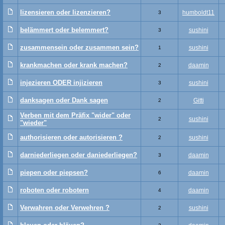
lizensieren oder lizenzieren?
humboldt11
3
belämmert oder belemmert?
sushini
3
zusammensein oder zusammen sein?
sushini
1
krankmachen oder krank machen?
daamin
2
injezieren ODER injizieren
sushini
3
danksagen oder Dank sagen
Gitti
2
Verben mit dem Präfix "wider" oder
sushini
2
"wieder"
authorisieren oder autorisieren ?
sushini
2
darniederliegen oder daniederliegen?
daamin
3
piepen oder piepsen?
daamin
6
roboten oder robotern
daamin
4
Verwahren oder Verwehren ?
sushini
2