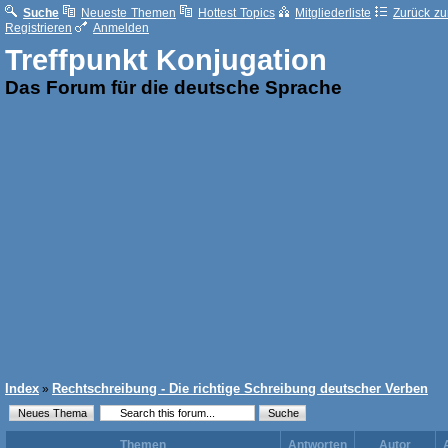
Suche
Neueste Themen
Hottest Topics
Mitgliederliste
Zurück zur
Registrieren
Anmelden
Treffpunkt Konjugation
Das Forum für die deutsche Sprache
Index
Rechtschreibung - Die richtige Schreibung deutscher Verben
»
Themen
Antworten
Autor
A