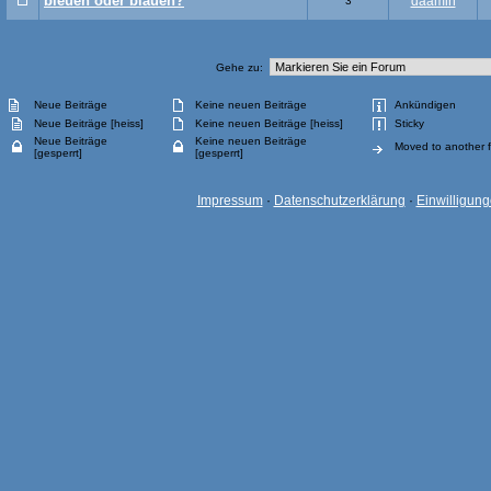
bleuen oder bläuen?
daamin
3
Gehe zu:
Neue Beiträge
Keine neuen Beiträge
Ankündigen
Neue Beiträge [heiss]
Keine neuen Beiträge [heiss]
Sticky
Neue Beiträge
Keine neuen Beiträge
Moved to another 
[gesperrt]
[gesperrt]
Impressum
·
Datenschutzerklärung
·
Einwilligun