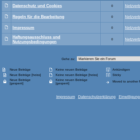
Datenschutz und Cookies
Netzver
0
Regeln für die Bearbeitung
Netzver
0
Impressum
Netzver
0
Haftungsausschluss und
Netzver
0
Nutzungsbedingungen
Gehe zu:
Neue Beiträge
Keine neuen Beiträge
Ankündigen
Neue Beiträge [heiss]
Keine neuen Beiträge [heiss]
Sticky
Neue Beiträge
Keine neuen Beiträge
Moved to another 
[gesperrt]
[gesperrt]
Impressum
·
Datenschutzerklärung
·
Einwilligun