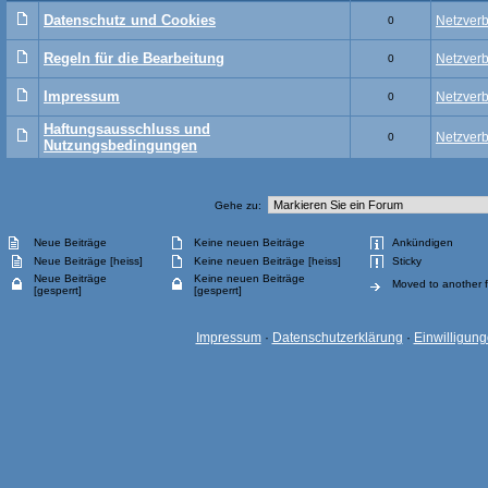
Datenschutz und Cookies
Netzver
0
Regeln für die Bearbeitung
Netzver
0
Impressum
Netzver
0
Haftungsausschluss und
Netzver
0
Nutzungsbedingungen
Gehe zu:
Neue Beiträge
Keine neuen Beiträge
Ankündigen
Neue Beiträge [heiss]
Keine neuen Beiträge [heiss]
Sticky
Neue Beiträge
Keine neuen Beiträge
Moved to another 
[gesperrt]
[gesperrt]
Impressum
·
Datenschutzerklärung
·
Einwilligun