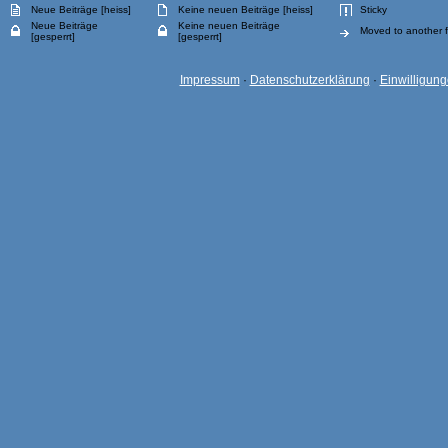
Neue Beiträge [heiss]
Keine neuen Beiträge [heiss]
Sticky
Neue Beiträge
Keine neuen Beiträge
Moved to another 
[gesperrt]
[gesperrt]
Impressum
·
Datenschutzerklärung
·
Einwilligun