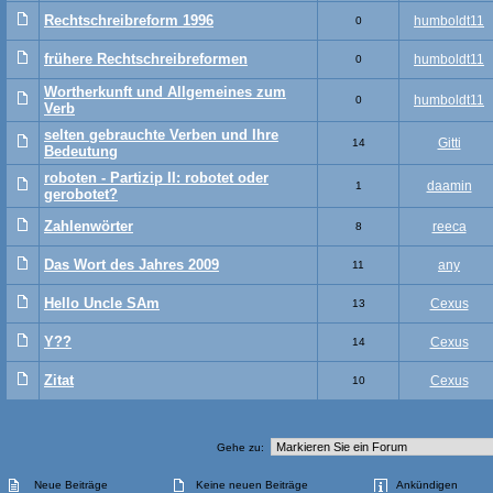
Rechtschreibreform 1996
humboldt11
0
frühere Rechtschreibreformen
humboldt11
0
Wortherkunft und Allgemeines zum
humboldt11
0
Verb
selten gebrauchte Verben und Ihre
Gitti
14
Bedeutung
roboten - Partizip II: robotet oder
daamin
1
gerobotet?
Zahlenwörter
reeca
8
Das Wort des Jahres 2009
any
11
Hello Uncle SAm
Cexus
13
Y??
Cexus
14
Zitat
Cexus
10
Gehe zu:
Neue Beiträge
Keine neuen Beiträge
Ankündigen