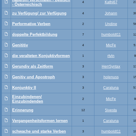
Kathi67
4
2
- Österreichisch
zu Verfügung/ zur Verfügung
Johann
4
3
Performative Verben
Undine
2
5
doppelte Perfektbildung
humboldt11
7
1
Genititiv
MicFe
4
5
die veralteten Konjuktivformen
rtvln
1
9
Gerundiv als Zeitform
HerrSyntax
3
1
Genitiv und Apostroph
holenuss
3
1
Konjunktiv II
Caraluna
3
5
Einzubindenen/
MicFe
2
9
Einzubindenden
Erinnerung
5ivesta
12
6
Vergangenheitsformen lernen
Caraluna
1
1
schwache und starke Verben
humboldt11
3
1