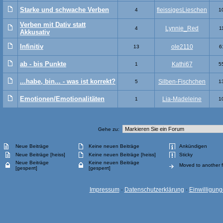
Starke und schwache Verben
fleissigesLieschen
4
1
Verben mit Dativ statt
Lynnie_Red
4
1
Akkusativ
Infinitiv
ole2110
13
6
ab - bis Punkte
Kathi67
1
5
...habe, bin... - was ist korrekt?
Silben-Fischchen
5
1
Emotionen/Emotionalitäten
Lia-Madeleine
1
1
Gehe zu:
Neue Beiträge
Keine neuen Beiträge
Ankündigen
Neue Beiträge [heiss]
Keine neuen Beiträge [heiss]
Sticky
Neue Beiträge
Keine neuen Beiträge
Moved to another 
[gesperrt]
[gesperrt]
Impressum
·
Datenschutzerklärung
·
Einwilligun