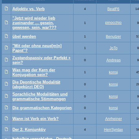
Adjektiv vs. Verb
BeatF6
4
14
"Jetzt wird wieder lieb
zueinander ... gesein,
pinocchio
1
9
gewesen, sein, war???
übel werden
Benutzer
1
5
"Mit oder ohne neue[m|n]
JoTo
1
9
Papst"?
Zustandspassiv oder Perfekt +
Andreas
0
9
sein?
Was mag der Kern der
konsj
1
4
Konjugation sein?
Die Deontische Modalität
konsj
0
2
(abgekürzt DEO)
Sprachliche Modalitäten und
konsj
0
9
grammatische Stimmungen
Die grammatischen Kategorien
konsj
0
8
Wann ist Verb ein Verb?
Anrheiner
8
1
Der 2. Konjunktiv
HerrSyntax
4
5
habe/bin verschlafen - Deutsch