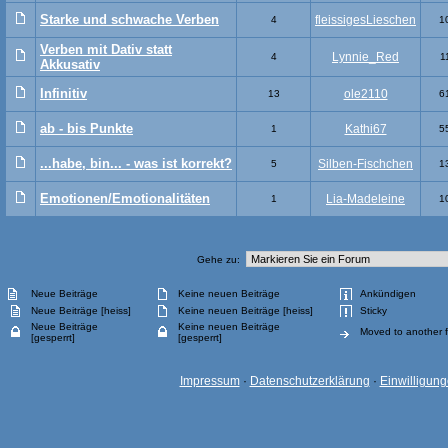
Starke und schwache Verben
fleissigesLieschen
4
1
Verben mit Dativ statt
Lynnie_Red
4
1
Akkusativ
Infinitiv
ole2110
13
6
ab - bis Punkte
Kathi67
1
5
...habe, bin... - was ist korrekt?
Silben-Fischchen
5
1
Emotionen/Emotionalitäten
Lia-Madeleine
1
1
Gehe zu:
Neue Beiträge
Keine neuen Beiträge
Ankündigen
Neue Beiträge [heiss]
Keine neuen Beiträge [heiss]
Sticky
Neue Beiträge
Keine neuen Beiträge
Moved to another 
[gesperrt]
[gesperrt]
Impressum
·
Datenschutzerklärung
·
Einwilligun