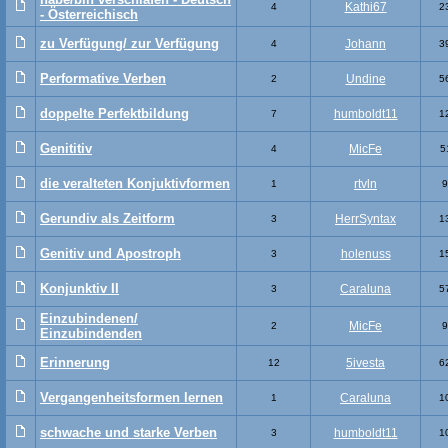
Kathi67
4
2
- Österreichisch
zu Verfügung/ zur Verfügung
Johann
4
3
Performative Verben
Undine
2
5
doppelte Perfektbildung
humboldt11
7
1
Genititiv
MicFe
4
5
die veralteten Konjuktivformen
rtvln
1
9
Gerundiv als Zeitform
HerrSyntax
3
1
Genitiv und Apostroph
holenuss
3
1
Konjunktiv II
Caraluna
3
5
Einzubindenen/
MicFe
2
9
Einzubindenden
Erinnerung
5ivesta
12
6
Vergangenheitsformen lernen
Caraluna
1
1
schwache und starke Verben
humboldt11
3
1