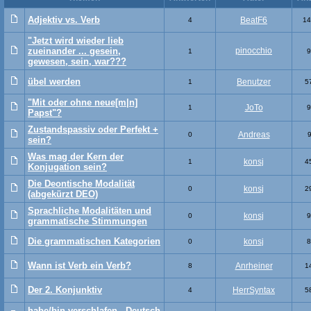
Adjektiv vs. Verb
BeatF6
4
14
"Jetzt wird wieder lieb
zueinander ... gesein,
pinocchio
1
9
gewesen, sein, war???
übel werden
Benutzer
1
5
"Mit oder ohne neue[m|n]
JoTo
1
9
Papst"?
Zustandspassiv oder Perfekt +
Andreas
0
sein?
Was mag der Kern der
konsj
1
4
Konjugation sein?
Die Deontische Modalität
konsj
0
2
(abgekürzt DEO)
Sprachliche Modalitäten und
konsj
0
9
grammatische Stimmungen
Die grammatischen Kategorien
konsj
0
8
Wann ist Verb ein Verb?
Anrheiner
8
1
Der 2. Konjunktiv
HerrSyntax
4
5
habe/bin verschlafen - Deutsch