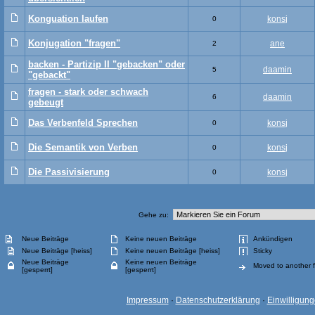
Konguation laufen
konsj
0
Konjugation "fragen"
ane
2
backen - Partizip II "gebacken" oder
daamin
5
"gebackt"
fragen - stark oder schwach
daamin
6
gebeugt
Das Verbenfeld Sprechen
konsj
0
Die Semantik von Verben
konsj
0
Die Passivisierung
konsj
0
Gehe zu:
Neue Beiträge
Keine neuen Beiträge
Ankündigen
Neue Beiträge [heiss]
Keine neuen Beiträge [heiss]
Sticky
Neue Beiträge
Keine neuen Beiträge
Moved to another 
[gesperrt]
[gesperrt]
Impressum
·
Datenschutzerklärung
·
Einwilligun