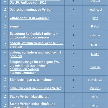
goebbi
1
Die 26. Auflage von 2013
Deutsche nominative Verben
newincept
1
wurde oder ist geworden?
pinx
3
ziemen
Rahel
2
Beteutung konjunktiv2 möchte +
sirlorrie
1
dürfte und sollte + müsste
ändern, verändern und wechseln ? -
Martin
2
problem
ändern, verändern und wechseln ? -
Martin
0
problem
Zeugenaussage für eine gute Frau,
die mich hat, aus meinen
melanie
0
finanziellen Sorgen
herauszukommen
Sich beteiligen u. teilnehmen
polyglott33
1
bekaufen - wer kennt dieses Verb?
MandyS
8
Starke Verben klassifiziert
konsj
0
Starke Verben beispielhaft und
konsj
0
übersichtlich