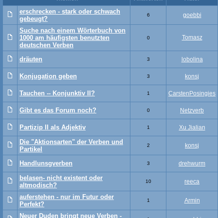
erschrecken - stark oder schwach
goebbi
6
gebeugt?
Suche nach einem Wörterbuch von
1000 am häufigsten benutzten
Tomasz
0
deutschen Verben
dräuten
lobolina
3
Konjugation geben
konsj
3
Tauchen -- Konjunktiv II?
CarstenPosingies
1
Gibt es das Forum noch?
Netzverb
0
Partizip II als Adjektiv
Xu Jialian
1
Die "Aktionsarten" der Verben und
konsj
2
Partikel
Handlunsgverben
drehwurm
3
belasen- nicht existent oder
reeca
10
altmodisch?
auferstehen - nur im Futur oder
Armin
1
Perfekt?
Neuer Duden bringt neue Verben -