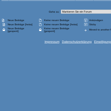
Gehe zu:
Neue Beiträge
Keine neuen Beiträge
Ankündigen
Neue Beiträge [heiss]
Keine neuen Beiträge [heiss]
Sticky
Neue Beiträge
Keine neuen Beiträge
Moved to another 
[gesperrt]
[gesperrt]
Impressum
·
Datenschutzerklärung
·
Einwilligun