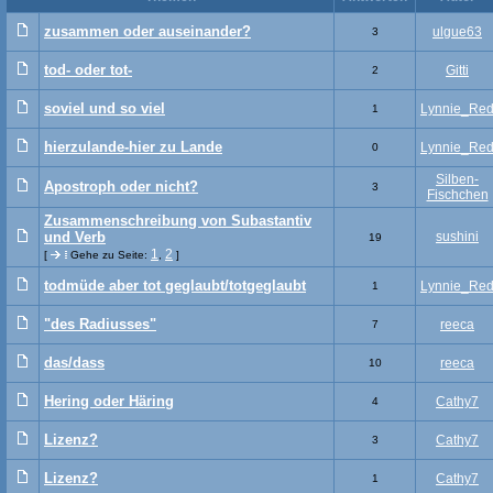
zusammen oder auseinander?
ulgue63
3
tod- oder tot-
Gitti
2
soviel und so viel
Lynnie_Re
1
hierzulande-hier zu Lande
Lynnie_Re
0
Silben-
Apostroph oder nicht?
3
Fischchen
Zusammenschreibung von Subastantiv
und Verb
sushini
19
1
2
[
Gehe zu Seite:
,
]
todmüde aber tot geglaubt/totgeglaubt
Lynnie_Re
1
"des Radiusses"
reeca
7
das/dass
reeca
10
Hering oder Häring
Cathy7
4
Lizenz?
Cathy7
3
Lizenz?
Cathy7
1