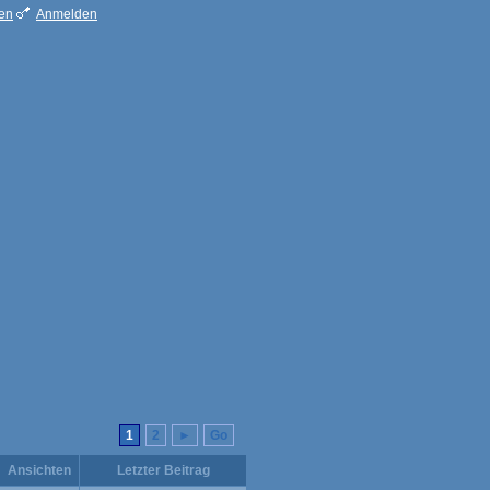
ren
Anmelden
1
2
►
Go
Ansichten
Letzter Beitrag