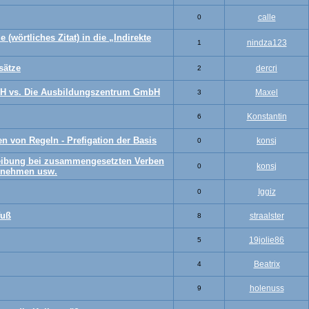
calle
0
(wörtliches Zitat) in die „Indirekte
nindza123
1
sätze
dercri
2
H vs. Die Ausbildungszentrum GmbH
Maxel
3
Konstantin
6
 von Regeln - Prefigation der Basis
konsj
0
ibung bei zusammengesetzten Verben
konsj
0
bnehmen usw.
Iggiz
0
fuß
straalster
8
19jolie86
5
Beatrix
4
holenuss
9