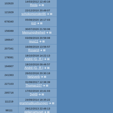
14/03/2012 12:40:16
102620
Reda
22/12/2010 20:49:07
121929
schokomonster86
05/08/2020 16:17:03
678340
jozi
30/07/2020 21:50:06
156089
Meinungsfreiheit
03/09/2019 20:58:08
186647
reus11
16/08/2019 13:56:57
207341
Rosarot
18/10/2018 14:22:13
178081
André (G., R.)
18/10/2018 09:48:57
194907
André (G., R.)
26/02/2018 20:30:18
241363
Netzverb
31/08/2017 12:38:39
227103
Thomas107
17/02/2016 10:41:03
295716
Syl49
24/09/2014 18:35:22
111219
grammatikuebungen
29/12/2013 22:48:13
98111
petarcamuset