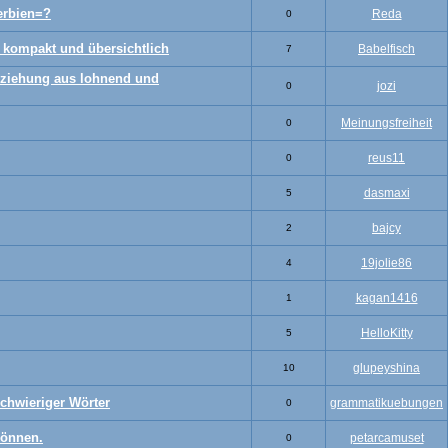
erbien=?
Reda
0
 kompakt und übersichtlich
Babelfisch
7
ziehung aus lohnend und
jozi
0
Meinungsfreiheit
0
reus11
0
dasmaxi
5
bajcy
2
19jolie86
4
kagan1416
1
HelloKitty
5
glupeyshina
10
chwieriger Wörter
grammatikuebungen
0
können.
petarcamuset
0