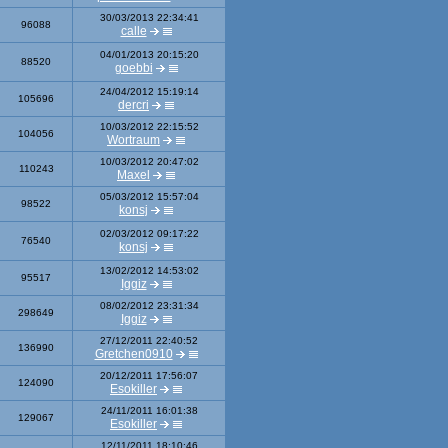
30/03/2013 22:34:41
96088
calle
04/01/2013 20:15:20
88520
goebbi
24/04/2012 15:19:14
105696
dercri
10/03/2012 22:15:52
104056
Wortraum
10/03/2012 20:47:02
110243
Maxel
05/03/2012 15:57:04
98522
konsj
02/03/2012 09:17:22
76540
konsj
13/02/2012 14:53:02
95517
Iggiz
08/02/2012 23:31:34
298649
Iggiz
27/12/2011 22:40:52
136990
Gretchen0910
20/12/2011 17:56:07
124090
Esokiller
24/11/2011 16:01:38
129067
Esokiller
12/11/2011 18:10:46