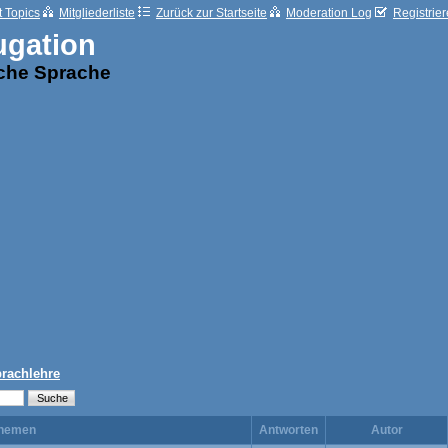
t Topics
Mitgliederliste
Zurück zur Startseite
Moderation Log
Registrie
ugation
sche Sprache
prachlehre
hemen
Antworten
Autor