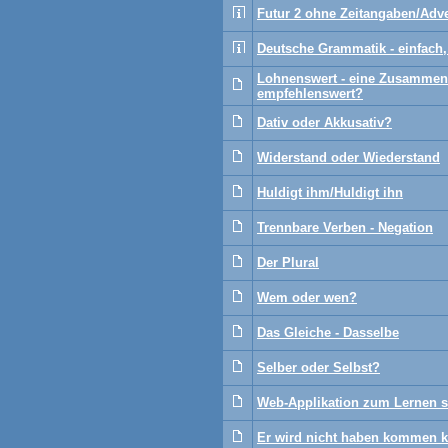
Futur 2 ohne Zeitangaben/Adv
Deutsche Grammatik - einfach,
Lohnenswert - eine Zusammen
empfehlenswert?
Dativ oder Akkusativ?
Widerstand oder Wiederstand
Huldigt ihm/Huldigt ihn
Trennbare Verben - Negation
Der Plural
Wem oder wen?
Das Gleiche - Dasselbe
Selber oder Selbst?
Web-Applikation zum Lernen s
Er wird nicht haben kommen 