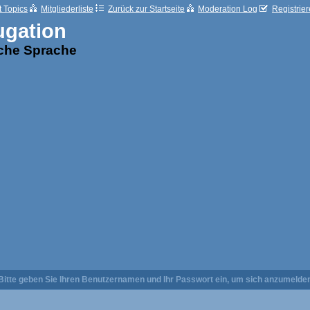
t Topics
Mitgliederliste
Zurück zur Startseite
Moderation Log
Registrie
ugation
sche Sprache
Bitte geben Sie Ihren Benutzernamen und Ihr Passwort ein, um sich anzumelde