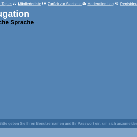
t Topics
Mitgliederliste
Zurück zur Startseite
Moderation Log
Registrie
ugation
sche Sprache
Bitte geben Sie Ihren Benutzernamen und Ihr Passwort ein, um sich anzumelde