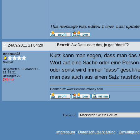
This message was edited 1 time. Last update
Betreff:
Aw:Dass oder das, ja gar "damit"?
24/09/2011 21:04:20
Andreas23
Kurz kann man sagen, dass man das s
Wort auf eine Sache oder eine Perso
Normal
oder sonst wird immer "dass" geschr
Beigetreten: 02/04/2011
21:33:21
Beiträge: 29
man das auch aus einen Satz raushöre
Offline
Geldforum: www.extreme-money.com
Gehe zu:
Impressum
·
Datenschutzerklärung
·
Einwilligun