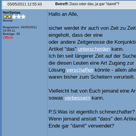
Betreff:
Dass oder das, ja gar "damit"?
05/05/2011 12:55:43
HerrSyntax
Hallo an Alle,
Normal
sicher werdet ihr auch von Zeit zu Z
Beigetreten: 04/05/2011
16:09:11
Beiträge: 65
eingeholt, dass der eine
Offline
oder andere Zeitgenosse die Konjunkti
Artikel "das"
unterscheiden
kann.
Ich bin seit längerer Zeit auf der Such
die diesen Leuten eine Art Zugang zur
Lösung
verschaffen
könnte - allein a
waren bisher zum Scheitern verurteilt.
Vielleicht hat von Euch jemand eine Ar
sowas
verbessern
kann.
P.S:Was ist eigentlich schmerzhafter?
Wenn jemand anstatt "dass" den Artike
Ende gar "damit" verwendet?