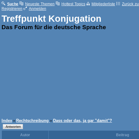
Suche
Neueste Themen
Hottest Topics
Mitgliederliste
Zurück zur
Registrieren
Anmelden
Treffpunkt Konjugation
Das Forum für die deutsche Sprache
Index
Rechtschreibung
Dass oder das, ja gar "damit"?
»
»
Autor
Beitrag