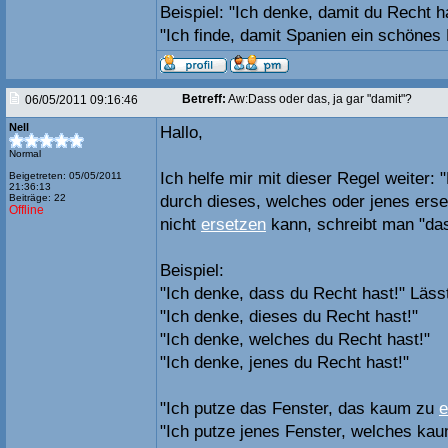
Beispiel: "Ich denke, damit du Recht h
"Ich finde, damit Spanien ein schönes 
Betreff:
Aw:Dass oder das, ja gar "damit"?
06/05/2011 09:16:46
Nell
Hallo,
Normal
Ich helfe mir mit dieser Regel weiter:
Beigetreten: 05/05/2011
21:36:13
Beiträge: 22
durch dieses, welches oder jenes ers
Offline
nicht
ersetzen
kann, schreibt man "da
Beispiel:
"Ich denke, dass du Recht hast!" Lässt
"Ich denke, dieses du Recht hast!"
"Ich denke, welches du Recht hast!"
"Ich denke, jenes du Recht hast!"
"Ich putze das Fenster, das kaum zu
e
"Ich putze jenes Fenster, welches kaum