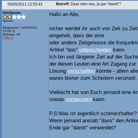
Betreff:
Dass oder das, ja gar "damit"?
05/05/2011 12:55:43
HerrSyntax
Hallo an Alle,
Normal
sicher werdet ihr auch von Zeit zu Z
Beigetreten: 04/05/2011
16:09:11
Beiträge: 65
eingeholt, dass der eine
Offline
oder andere Zeitgenosse die Konjunkti
Artikel "das"
unterscheiden
kann.
Ich bin seit längerer Zeit auf der Such
die diesen Leuten eine Art Zugang zur
Lösung
verschaffen
könnte - allein a
waren bisher zum Scheitern verurteilt.
Vielleicht hat von Euch jemand eine Ar
sowas
verbessern
kann.
P.S:Was ist eigentlich schmerzhafter?
Wenn jemand anstatt "dass" den Artike
Ende gar "damit" verwendet?