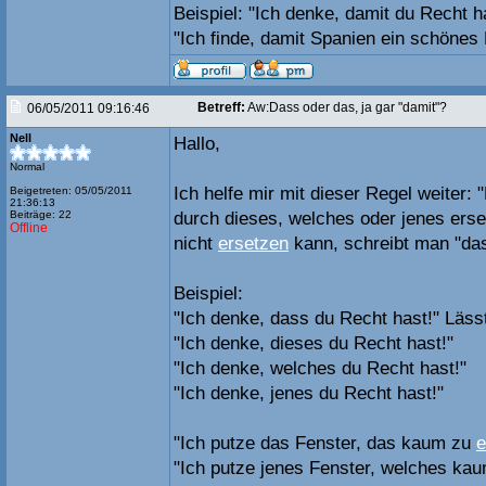
Beispiel: "Ich denke, damit du Recht h
"Ich finde, damit Spanien ein schönes 
Betreff:
Aw:Dass oder das, ja gar "damit"?
06/05/2011 09:16:46
Nell
Hallo,
Normal
Ich helfe mir mit dieser Regel weiter:
Beigetreten: 05/05/2011
21:36:13
Beiträge: 22
durch dieses, welches oder jenes ers
Offline
nicht
ersetzen
kann, schreibt man "da
Beispiel:
"Ich denke, dass du Recht hast!" Lässt
"Ich denke, dieses du Recht hast!"
"Ich denke, welches du Recht hast!"
"Ich denke, jenes du Recht hast!"
"Ich putze das Fenster, das kaum zu
e
"Ich putze jenes Fenster, welches kaum