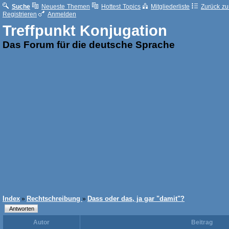
Suche
Neueste Themen
Hottest Topics
Mitgliederliste
Zurück zur
Registrieren
Anmelden
Treffpunkt Konjugation
Das Forum für die deutsche Sprache
Index
Rechtschreibung
Dass oder das, ja gar "damit"?
»
»
Autor
Beitrag