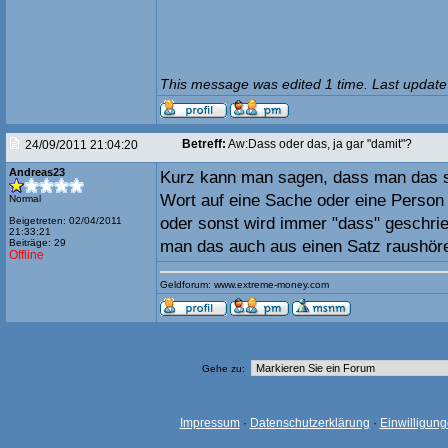
This message was edited 1 time. Last update
Betreff:
Aw:Dass oder das, ja gar "damit"?
24/09/2011 21:04:20
Andreas23
Kurz kann man sagen, dass man das s
Wort auf eine Sache oder eine Perso
Normal
oder sonst wird immer "dass" geschr
Beigetreten: 02/04/2011
21:33:21
Beiträge: 29
man das auch aus einen Satz raushöre
Offline
Geldforum: www.extreme-money.com
Gehe zu:
Impressum
·
Datenschutzerklärung
·
Einwilligun