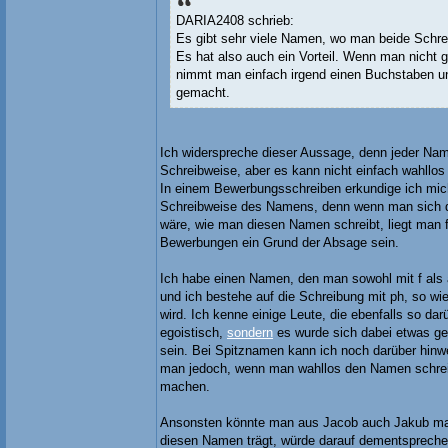
DARIA2408 schrieb:
Es gibt sehr viele Namen, wo man beide Schr
Es hat also auch ein Vorteil. Wenn man nicht ge
nimmt man einfach irgend einen Buchstaben un
gemacht.
Ich widerspreche dieser Aussage, denn jeder Nam
Schreibweise, aber es kann nicht einfach wahllo
In einem Bewerbungsschreiben erkundige ich mich
Schreibweise des Namens, denn wenn man sich de
wäre, wie man diesen Namen schreibt, liegt man f
Bewerbungen ein Grund der Absage sein.
Ich habe einen Namen, den man sowohl mit f als
und ich bestehe auf die Schreibung mit ph, so wie 
wird. Ich kenne einige Leute, die ebenfalls so dar
egoistisch,
sondern
es wurde sich dabei etwas ge
sein. Bei Spitznamen kann ich noch darüber hi
man jedoch, wenn man wahllos den Namen schreib
machen.
Ansonsten könnte man aus Jacob auch Jakub ma
diesen Namen trägt, würde darauf dementspreche