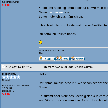
Securitas GMBH
Offline
Es kommt auch eig. immer darauf an wie man b
Namen
schreiben
lässt.
So vermute ich das nämlich auch.
Ich schreib den mit K oder mit C aber Größten teil
Ich hoffe ich konnte helfen.
Mit freundlichen Grüßen
Alex
Betreff:
Aw:Jakob oder Jacob Grimm
10/12/2014 13:32:48
MegaYama
Hallo!
Normal
Der Name Jakob/Jacob ist, wie schon beschrieben,
Beigetreten: 10/12/2014
Name.
13:06:57
Beiträge: 2
Offline
Es stimmt aber nicht das Jacob gleich aus dem
wird SO auch schon immer in Deutschland benutz