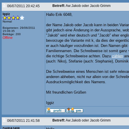
Betreff:
Aw:Jakob oder Jacob Grimm
06/07/2011 20:42:45
Iggiz
Hallo Erik 6048,
Normal
der Name Jakob oder Jacob kann in beiden Varia
Beigetreten: 29/06/2011
gibt jedoch eine Änderung in der Aussprache, wob
15:06:35
Beiträge: 200
"Jakob" wird eher deutsch und "Jacob" eher engl
Offline
bevorzuge die Variante mit k, da dies der eigentl
er auch häufiger vorzufinden ist. Den Namen gibt
Familiennamen. Die Schreibweise ist somit ganz
die richtige Schreibweise achten. Dazu
zählen
and
(auch: Niko), Stefanie (auch: Stephanie), Dominik
Die Schreibweise eines Menschen ist sehr relevan
anderen abheben, nicht nur allein von der Schrei
Ausdrucksmöglichkeit des Namens.
Mit freundlichen Grüßen
Iggiz
Betreff:
Aw:Jakob oder Jacob Grimm
06/07/2011 21:41:58
DARIA2408