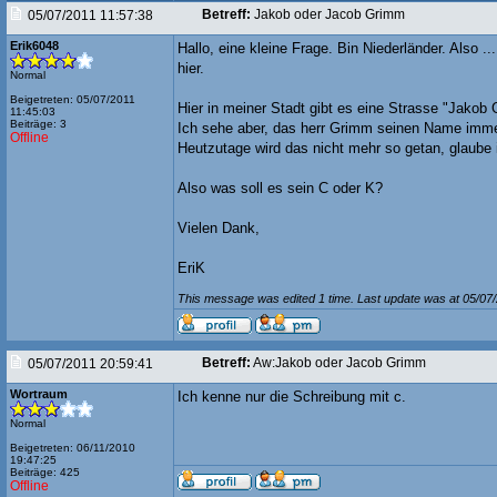
Betreff:
Jakob oder Jacob Grimm
05/07/2011 11:57:38
Erik6048
Hallo, eine kleine Frage. Bin Niederländer. Also ..
hier.
Normal
Beigetreten: 05/07/2011
Hier in meiner Stadt gibt es eine Strasse "Jakob 
11:45:03
Beiträge: 3
Ich sehe aber, das herr Grimm seinen Name imme
Offline
Heutzutage wird das nicht mehr so getan, glaube 
Also was soll es sein C oder K?
Vielen Dank,
EriK
This message was edited 1 time. Last update was at 05/07
Betreff:
Aw:Jakob oder Jacob Grimm
05/07/2011 20:59:41
Wortraum
Ich kenne nur die Schreibung mit c.
Normal
Beigetreten: 06/11/2010
19:47:25
Beiträge: 425
Offline