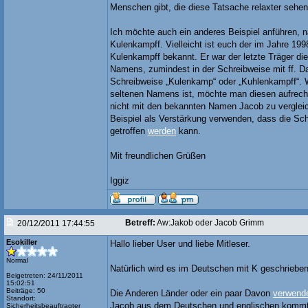
Menschen gibt, die diese Tatsache relaxter sehen
Ich möchte auch ein anderes Beispiel anführen,
Kulenkampff. Vielleicht ist euch der im Jahre 1
Kulenkampff bekannt. Er war der letzte Träger d
Namens, zumindest in der Schreibweise mit ff. D
Schreibweise „Kulenkamp“ oder „Kuhlenkampff“.
seltenen Namens ist, möchte man diesen aufrech
nicht mit den bekannten Namen Jacob zu vergleich
Beispiel als Verstärkung verwenden, dass die Sch
getroffen
werden
kann.
Mit freundlichen Grüßen
Iggiz
Betreff:
Aw:Jakob oder Jacob Grimm
20/12/2011 17:44:55
Esokiller
Hallo lieber User und liebe Mitleser.
Normal
Natürlich wird es im Deutschen mit K geschrieben
Beigetreten: 24/11/2011
15:02:51
Beiträge: 50
Die Anderen Länder oder ein paar Davon
verwend
Standort:
Jacob aus dem Deutschen und englischen kommt
Sicherheitsbeauftragter