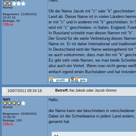
Hallo,
Normal
Ob der Name Jacob mit "c" oder "k" geschrieben 
Beigetreten: 21/06/2011
Land ab. Dieser Name ist in vielen Ländern heim
10:47:18
Beiträge: 50
er mit "c" und in anderen mit "k" geschrieben. In
Offline
wird mit "c" geschrieben. in Italien, England, Fra
In Russland schreibt man diesen Namen mit "k".
Der Grund für die weite Verbreitung dieses Namen 
Name ist. Er ist daher International und traditionel
In Deutschland wird der Name weitesgehend mit 
es auch vorkommen, dass man ihn mit "k" geschr
Es gibt sehr viele Namen, wo man beide Schrei
also auch ein Vorteil. Wenn man nicht genau weiß,
einfach irgend einen Buchstaben und hat trotzde
Betreff:
Aw:Jakob oder Jacob Grimm
10/07/2011 09:34:18
Iggiz
Hallo,
Normal
der Name kann wie beschrieben in verschiedener
Beigetreten: 29/06/2011
Dabei ist die Schreibweise in jedem Land anders
15:06:35
Beiträge: 200
genannt hat.
Offline