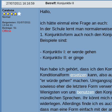
Betreff:
Konjunktiv II
27/07/2011 16:16:59
Caraluna
Hallo,
Normal
ich hätte einmal eine Frage an euch:
Beigetreten: 01/07/2011
13:04:31
Beiträge: 51
In der Schule lernt man normalerweis
Offline
1. Konjunktivform auch noch den Konjun
Beispiele sind:
- Konjunktiv I: er werde gehen
- Konjunktiv II: er ginge
Nun habe ich gehört, dass ich den Konj
Konditionalform
ersetzen
kann, also au
"er würde gehen" machen. Umgangsspr
sowieso eher die letztere Form verwen
Wenigsten von uns
benutzen
den Konju
mündlichen Sprechen. Ihr könnt mich n
widerlegen. Allerdings finde ich es au
dass man eine Form einfach mit der a