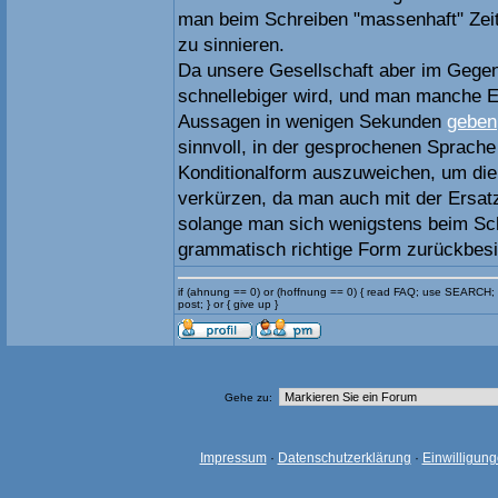
man beim Schreiben "massenhaft" Zeit
zu sinnieren.
Da unsere Gesellschaft aber im Gege
schnellebiger wird, und man manche 
Aussagen in wenigen Sekunden
geben
sinnvoll, in der gesprochenen Sprache
Konditionalform auszuweichen, um die
verkürzen, da man auch mit der Ersat
solange man sich wenigstens beim Sch
grammatisch richtige Form zurückbes
if (ahnung == 0) or (hoffnung == 0) { read FAQ; use SEARCH;
post; } or { give up }
Gehe zu:
Impressum
·
Datenschutzerklärung
·
Einwilligun