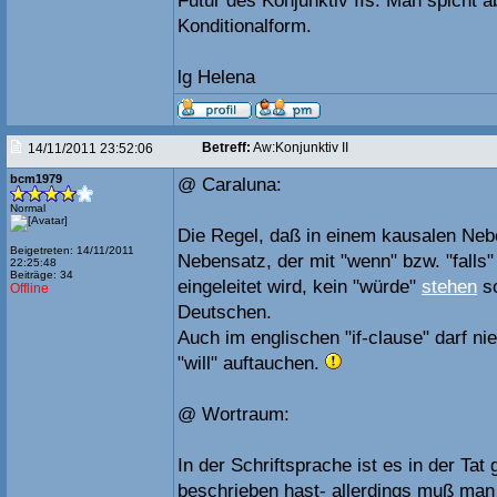
Futur des Konjunktiv IIs. Man spicht 
Konditionalform.
lg Helena
Betreff:
Aw:Konjunktiv II
14/11/2011 23:52:06
bcm1979
@ Caraluna:
Normal
Die Regel, daß in einem kausalen Neb
Beigetreten: 14/11/2011
Nebensatz, der mit "wenn" bzw. "falls" 
22:25:48
Beiträge: 34
eingeleitet wird, kein "würde"
stehen
so
Offline
Deutschen.
Auch im englischen "if-clause" darf ni
"will" auftauchen.
@ Wortraum:
In der Schriftsprache ist es in der Tat
beschrieben hast- allerdings muß ma