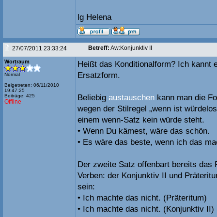
lg Helena
Betreff:
Aw:Konjunktiv II
27/07/2011 23:33:24
Wortraum
Heißt das Konditionalform? Ich kannt e
Ersatzform.
Normal
Beigetreten: 06/11/2010
19:47:25
Beiträge: 425
Beliebig
austauschen
kann man die Fo
Offline
wegen der Stilregel „wenn ist würdelos“
einem wenn-Satz kein würde steht.
• Wenn Du kämest, wäre das schön.
• Es wäre das beste, wenn ich das ma
Der zweite Satz offenbart bereits da
Verben: der Konjunktiv II und Präteri
sein:
• Ich machte das nicht. (Präteritum)
• Ich machte das nicht. (Konjunktiv II)