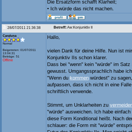
Die Ersatzform schafft Klarheit;
• Ich würde das nicht machen.
Betreff:
Aw:Konjunktiv II
28/07/2011 21:36:38
Caraluna
Hallo,
Normal
vielen Dank für deine Hilfe. Nun ist m
Beigetreten: 01/07/2011
13:04:31
Beiträge: 51
Konjunktiv IIs schon klarer.
Offline
Dass bei "wenn" kein "würde" im Satz s
gewusst. Umgangssprachlich habe ich
"Wenn du
kommen
würdest" zu sagen,
aufpassen, dass ich nicht in eine Fall
schriftlich verwende.
Stimmt, um Unklarheiten zu
vermeide
"würde" ausweichen. Ich habe einfac
diese Form Konditional heißt. Nach de
schlauer: die Form mit "würde" entsp