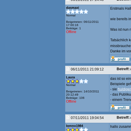
dasmaxi
Erstmals Hall
Normal
wie bereits i
Beigetreten: 06/11/2011
17:00:16
Beiträge: 1
Was ist nun r
Offline
Tatsächlich k
missbrauche
Danke im vo
Betreff:
06/11/2011 21:09:12
Laura
das ist so e
Beispiele ge
Normal
- sie
huldige
Beigetreten: 14/10/2011
- das Publik
20:12:49
Beiträge: 106
- einem Tren
Offline
Betreff:
07/11/2011 19:04:54
benno1984
hallo zusam