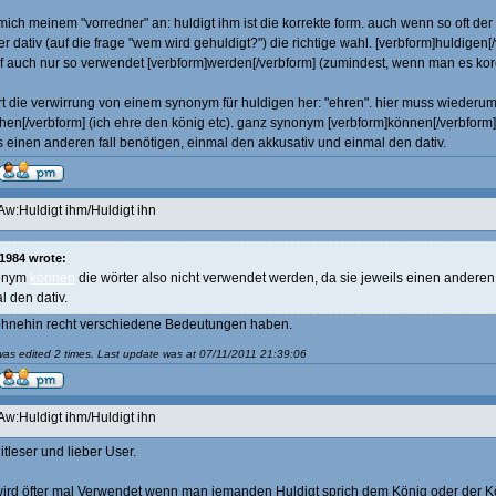
mich meinem "vorredner" an: huldigt ihm ist die korrekte form. auch wenn so oft der da
er dativ (auf die frage "wem wird gehuldigt?") die richtige wahl. [verbform]huldigen[
rf auch nur so verwendet [verbform]werden[/verbform] (zumindest, wenn man es kore
hrt die verwirrung von einem synonym für huldigen her: "ehren". hier muss wiederum
ehen[/verbform] (ich ehre den könig etc). ganz synonym [verbform]können[/verbform]
s einen anderen fall benötigen, einmal den akkusativ und einmal den dativ.
Aw:Huldigt ihm/Huldigt ihn
1984 wrote:
onym
können
die wörter also nicht verwendet werden, da sie jeweils einen anderen 
l den dativ.
ohnehin recht verschiedene Bedeutungen haben.
as edited 2 times. Last update was at 07/11/2011 21:39:06
Aw:Huldigt ihm/Huldigt ihn
itleser und lieber User.
wird öfter mal Verwendet wenn man jemanden Huldigt sprich dem König oder der K