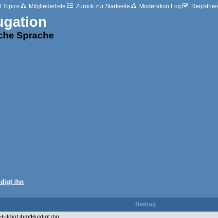
t Topics
Mitgliederliste
Zurück zur Startseite
Moderation Log
Registrie
ugation
sche Sprache
digt ihn
Beitrag
Huldigt ihm/Huldigt ihn