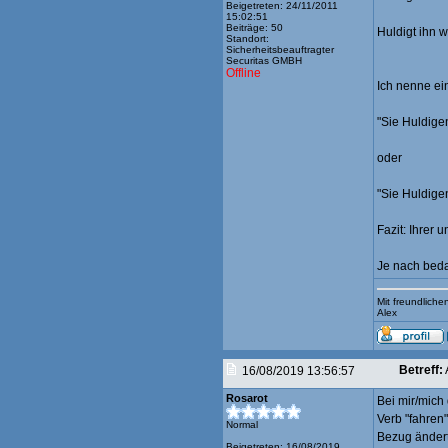
Beigetreten: 24/11/2011
15:02:51
Beiträge: 50
Huldigt ihn w
Standort:
Sicherheitsbeauftragter
Securitas GMBH
Offline
Ich nenne ein
"Sie Huldigen
oder
"Sie Huldigen
Fazit: Ihrer 
Je nach bedar
Mit freundlich
Alex
Betreff:
16/08/2019 13:56:57
Rosarot
Bei mir/mich 
Verb "fahren"
Normal
Bezug ändert.
Beigetreten: 16/08/2019