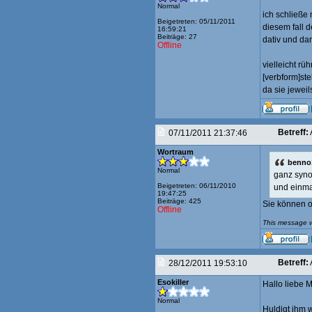
Normal
ich schließe 
Beigetreten: 05/11/2011
diesem fall d
16:59:21
Beiträge: 27
dativ und da
Offline
vielleicht rü
[verbform]st
da sie jeweil
Betreff:
07/11/2011 21:37:46
Wortraum
benno
Normal
ganz syn
Beigetreten: 06/11/2010
und einma
19:47:25
Beiträge: 425
Sie können 
Offline
This message w
Betreff:
28/12/2011 19:53:10
Esokiller
Hallo liebe M
Normal
Huldigt ihm 