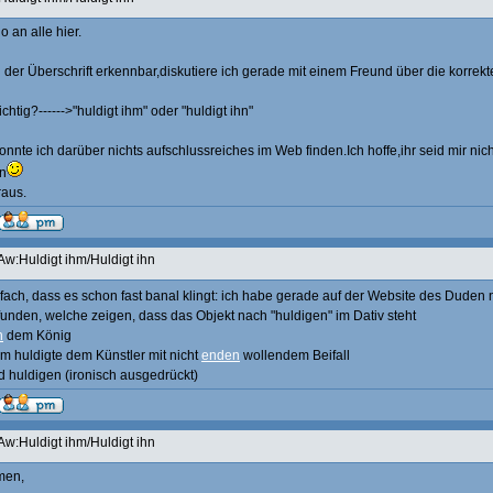
o an alle hier.
n der Überschrift erkennbar,diskutiere ich gerade mit einem Freund über die korrek
ichtig?------>"huldigt ihm" oder "huldigt ihn"
onnte ich darüber nichts aufschlussreiches im Web finden.Ich hoffe,ihr seid mir nic
n
raus.
Aw:Huldigt ihm/Huldigt ihn
infach, dass es schon fast banal klingt: ich habe gerade auf der Website des Dude
funden, welche zeigen, dass das Objekt nach "huldigen" im Dativ steht
n
dem König
um huldigte dem Künstler mit nicht
enden
wollendem Beifall
d huldigen (ironisch ausgedrückt)
Aw:Huldigt ihm/Huldigt ihn
men,