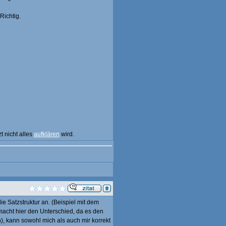
Richtig.
t nicht alles
aufklären
wird.
die Satzstruktur an. (Beispiel mit dem
u" macht hier den Unterschied, da es den
n), kann sowohl mich als auch mir korrekt