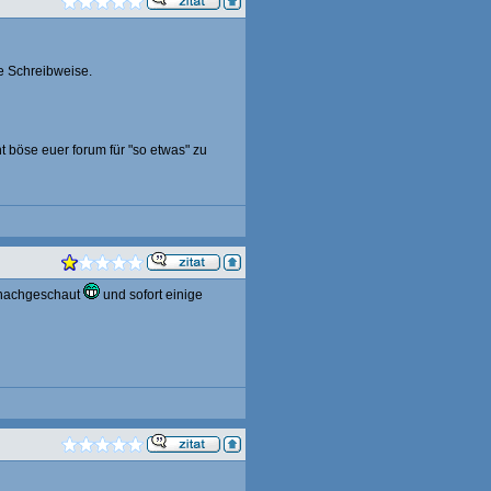
te Schreibweise.
ht böse euer forum für "so etwas" zu
n nachgeschaut
und sofort einige