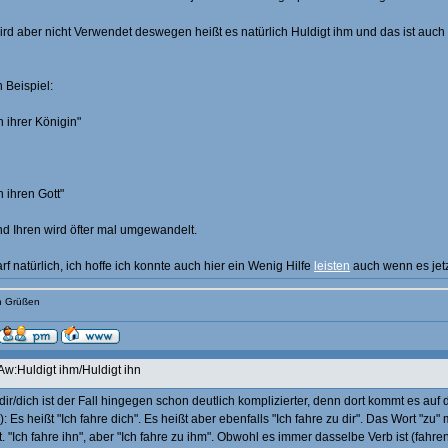
ird aber nicht Verwendet deswegen heißt es natürlich Huldigt ihm und das ist auch 
 Beispiel:
 ihrer Königin"
 ihren Gott"
und Ihren wird öfter mal umgewandelt.
f natürlich, ich hoffe ich konnte auch hier ein Wenig Hilfe
leisten
auch wenn es jetz
en Grüßen
Aw:Huldigt ihm/Huldigt ihn
dir/dich ist der Fall hingegen schon deutlich komplizierter, denn dort kommt es auf 
): Es heißt "Ich fahre dich". Es heißt aber ebenfalls "Ich fahre zu dir". Das Wort "z
 "Ich fahre ihn", aber "Ich fahre zu ihm". Obwohl es immer dasselbe Verb ist (fahre