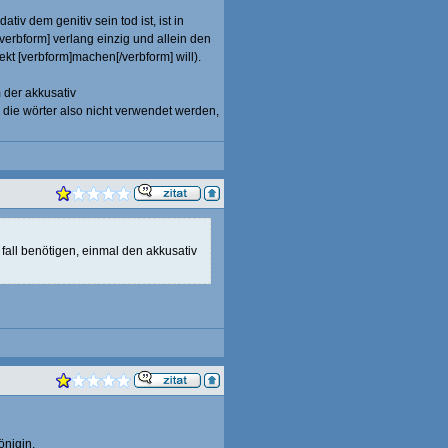
tiv dem genitiv sein tod ist, ist in
/verbform] verlang einzig und allein den
kt [verbform]machen[/verbform] will).
 der akkusativ
 die wörter also nicht verwendet werden,
fall benötigen, einmal den akkusativ
önigin.