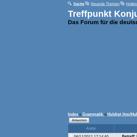
Suche
Neueste Themen
Hottes
Treffpunkt Konj
Das Forum für die deut
Index
Grammatik
Huldigt ihm/Hul
»
»
Autor
Betreff:
06/11/2011 17:14:40