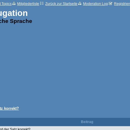
t Topics
Mitgliederliste
Zurück zur Startseite
Moderation Log
Registrie
ugation
sche Sprache
tz korrekt?
Beitrag
Ist der Satz korrekt?