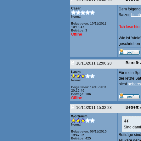
Cäsar
Dem folgend
Satzes
beinh
Normal
Beigetreten: 10/11/2011
"Ich lese hie
10:18:47
Beiträge: 3
Offline
Wie ist "viel
geschrieben
Betreff:
10/11/2011 12:06:28
Laura
Für mein Spr
der letzte Sa
Normal
nicht
beherr
Beigetreten: 14/10/2011
20:12:49
Beiträge: 106
Offline
Betreff:
10/11/2011 15:32:23
Wortraum
Normal
Sind dami
Beigetreten: 06/11/2010
Beiträge sind
19:47:25
Beiträge: 425
es wäre denk