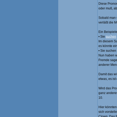
Diese Pronom
oder muß, ab
Sobald man s
verläßt die 
Ein Beispiel
• Sie
suchen
Im diesem Sa
es könnte ein
• Sie suchen
Nun haben w
Fremde sagen
anderer Men
Damit das wir
etwas, es is
Wird das P
ganz anderes
10.
Hier könnten
sich vorstel
Clown. Das E