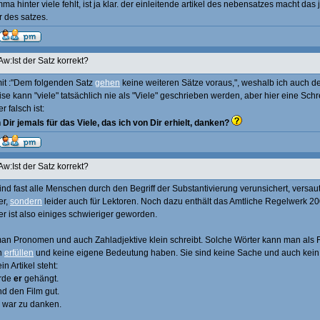
a hinter viele fehlt, ist ja klar. der einleitende artikel des nebensatzes macht das j
r des satzes.
Aw:Ist der Satz korrekt?
it :"Dem folgenden Satz
gehen
keine weiteren Sätze voraus,", weshalb ich auch d
e kann "viele" tatsächlich nie als "Viele" geschrieben werden, aber hier eine Schr
er falsch ist:
 Dir jemals für das Viele, das ich von Dir erhielt, danken?
Aw:Ist der Satz korrekt?
ind fast alle Menschen durch den Begriff der Substantivierung verunsichert, versau
er,
sondern
leider auch für Lektoren. Noch dazu enthält das Amtliche Regelwerk 20
er ist also einiges schwieriger geworden.
 man Pronomen und auch Zahladjektive klein schreibt. Solche Wörter kann man als 
on
erfüllen
und keine eigene Bedeutung haben. Sie sind keine Sache und auch kein 
n Artikel steht:
urde
er
gehängt.
d den Film gut.
war zu danken.