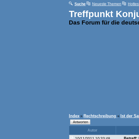
Suche
Neueste Themen
Hottes
Treffpunkt Konj
Das Forum für die deut
Index
Rechtschreibung
Ist der Sa
»
»
Autor
Betreff:
10/11/2011 10:33:48