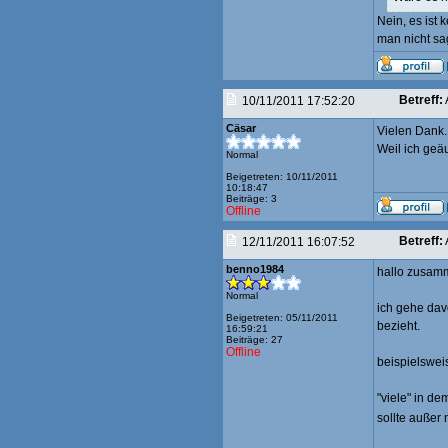
Nein, es ist 
man nicht sag
Betreff:
10/11/2011 17:52:20
Cäsar
Vielen Dank.
Weil ich geä
Normal
Beigetreten: 10/11/2011
10:18:47
Beiträge: 3
Offline
Betreff:
12/11/2011 16:07:52
benno1984
hallo zusam
Normal
ich gehe dav
Beigetreten: 05/11/2011
bezieht.
16:59:21
Beiträge: 27
Offline
beispielsweis
"viele" in de
sollte außer 