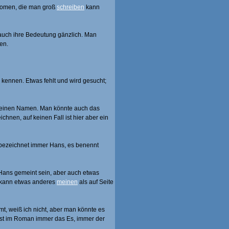
onomen, die man groß
schreiben
kann
 auch ihre Bedeutung gänzlich. Man
en.
kennen. Etwas fehlt und wird gesucht;
 einen Namen. Man könnte auch das
hnen, auf keinen Fall ist hier aber ein
 bezeichnet immer Hans, es benennt
 Hans gemeint sein, aber auch etwas
 kann etwas anderes
meinen
als auf Seite
, weiß ich nicht, aber man könnte es
ist im Roman immer das Es, immer der