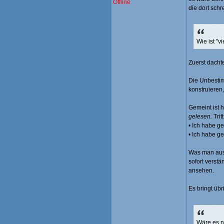
Offline
die dort schr
Wie ist "v
Zuerst dachte
Die Unbesti
konstruieren,
Gemeint ist 
gelesen.
Trit
• Ich habe 
• Ich habe g
Was man aus
sofort verstä
ansehen.
Es bringt übr
Wäre es n