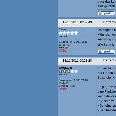
dass das komm
einzige fehle
Betreff:
12/11/2011 18:52:49
Cäsar
Ich begann m
Möglicherweis
Normal
sie richtig od
Beigetreten: 10/11/2011
Wie kann ich
10:18:47
Beiträge: 3
Offline
Betreff:
13/11/2011 00:28:28
Wortraum
Inzwischen s
nur für Schül
Normal
Beispiele. Hi
Beigetreten: 06/11/2010
19:47:25
Beiträge: 425
Es gilt, daß
Offline
eine Funkti
wenn davor ei
• Gestern w
• Der
eine
fan
• Den
beiden