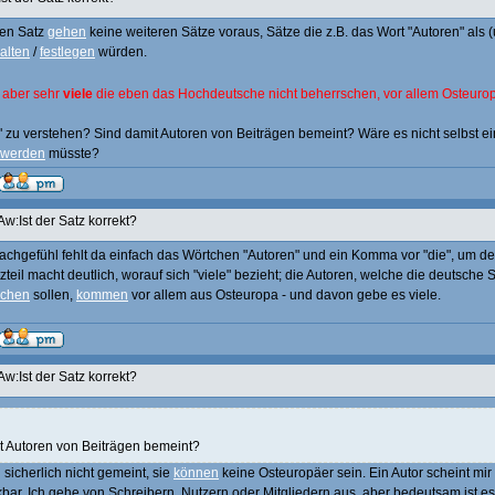
en Satz
gehen
keine weiteren Sätze voraus, Sätze die z.B. das Wort "Autoren" als 
alten
/
festlegen
würden.
r aber sehr
viele
die eben das Hochdeutsche nicht beherrschen, vor allem Osteurop
e" zu verstehen? Sind damit Autoren von Beiträgen bemeint? Wäre es nicht selbst ei
werden
müsste?
Aw:Ist der Satz korrekt?
achgefühl fehlt da einfach das Wörtchen "Autoren" und ein Komma vor "die", um de
tzteil macht deutlich, worauf sich "viele" bezieht; die Autoren, welche die deutsche
schen
sollen,
kommen
vor allem aus Osteuropa - und davon gebe es viele.
Aw:Ist der Satz korrekt?
t Autoren von Beiträgen bemeint?
 sicherlich nicht gemeint, sie
können
keine Osteuropäer sein. Ein Autor scheint mir 
bar. Ich gehe von Schreibern, Nutzern oder Mitgliedern aus, aber bedeutsam ist es 