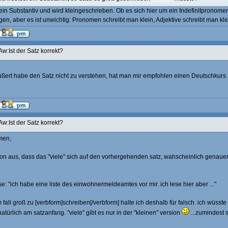
kein Substantiv und wird kleingeschrieben. Ob es sich hier um ein Indefinitpronome
en, aber es ist unwichtig: Pronomen schreibt man klein, Adjektive schreibt man kle
Aw:Ist der Satz korrekt?
ußert habe den Satz nicht zu verstehen, hat man mir empfohlen einen Deutschkurs
Aw:Ist der Satz korrekt?
men,
on aus, dass das "viele" sich auf den vorhergehenden satz, wahscheinlich genaue
e: "ich habe eine liste des einwohnermeldeamtes vor mir. ich lese hier aber ..."
m fall groß zu [verbform]schreiben[/verbform] halte ich deshalb für falsch. ich wüsst
natürlich am satzanfang. "viele" gibt es nur in der "kleinen" version
...zumindest 