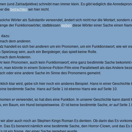
en (und Zahladjektive) schreibt man immer klein. Es gibt lediglich die Anredepr
er die
betrachten
wir hier nicht.
olche Wörter als Substantiv verwendet, ändert sich nicht nur die Wortart, sondern
Menge der Funktionswörter, stattdessen
geben
diese Wörter einer Sache einen Nam
e dazu:
nach dem
anderen
.
tz handelt es sich bei
anderen
um ein Pronomen, um ein Funktionswort, wie wir es 
 Spielzeug sein, auch ein Bergsteiger, das spielt keine Rolle.
 nach dem Anderen.
ir kein Pronomen, auch kein Funktionswort; eine ganz bestimmte Sache bekommt
, man könnte in einem Science-Fiction-Film eine Parallelwelt als das Andere bezeic
sch oder eine andere Sache im Sinne des Pronomens gemeint.
klich klar wird, gebe ich hier noch ein anderes Beispiel.
Hans
in einer Geschichte
t eine bestimmte Sache. Hans auf Seite 1 ist ebenso Hans wie auf Seite 10.
ronomen
er
verwendet, so hat dies eine Funktion. In unserer Geschichte kann damit
, ein Baum, ein Hund beispielsweise.
Er
ist keine bestimmte Sache,
er
auf Seite 1
 wir aber auch noch an Stephen Kings Roman Es denken. Ob darin das Es vorkommt
len. Das Es benennt nämlich eine bestimmte Sache, den Horror-Clown, und das Es 
s ist ein Name, der einer Sache gegeben wurde.