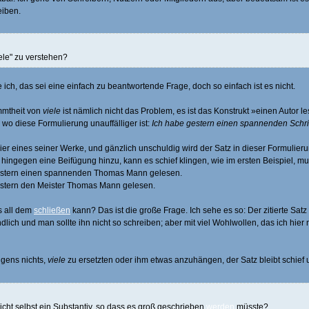
eiben.
iele" zu verstehen?
 ich, das sei eine einfach zu beantwortende Frage, doch so einfach ist es nicht.
mmtheit von
viele
ist nämlich nicht das Problem, es ist das Konstrukt »einen Autor l
 wo diese Formulierung unauffälliger ist:
Ich habe gestern einen spannenden Schrif
hier eines seiner Werke, und gänzlich unschuldig wird der Satz in dieser Formulier
t hingegen eine Beifügung hinzu, kann es schief klingen, wie im ersten Beispiel, mu
gestern einen spannenden Thomas Mann gelesen.
estern den Meister Thomas Mann gelesen.
 all dem
schließen
kann? Das ist die große Frage. Ich sehe es so: Der zitierte Satz ist
ndlich und man sollte ihn nicht so schreiben; aber mit viel Wohlwollen, das ich hier 
igens nichts,
viele
zu ersetzten oder ihm etwas anzuhängen, der Satz bleibt schief
icht selbst ein Substantiv, so dass es groß geschrieben
werden
müsste?