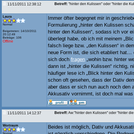
Betreff:
"hinter den Kulissen" oder "hinter die Ku
11/11/2011 12:38:12
Laura
Immer öfter begegnet mir in geschrieb
Formulierung „hinter den Kulissen sch
Normal
hinter den Kulissen“, sodass ich vor e
Beigetreten: 14/10/2011
20:12:49
Beiträge: 106
überlegt habe, ob ich mit meinem „Blic
Offline
falsch liege bzw. „den Kulissen“ in 
neue Form ist, die sich etabliert hat…
sich doch
fragen
„wohin bzw. hinter w
dann ist „hinter die Kulissen“ richtig,
häufiger lese ich „Blick hinter den Kul
schon oft gesehen, dass der Dativ dem
aber dass er sich nun auch noch den 
Akkusativ vornimmt, ist doch mal was
Betreff:
Aw:"hinter den Kulissen" oder "hinter di
11/11/2011 14:12:37
Wortraum
Beides ist möglich, Dativ und Akkusat
ist gänzlich verschiedene. Die Redewe
Normal