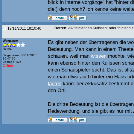
blick in interne vorgänge" hat "hinter d
die!) denn noch? ich kenne keine weite
Betreff:
Aw:"hinter den Kulissen" oder "hinter di
12/11/2011 18:10:46
Wortraum
Es gibt neben der übertragenen die wo
Bedeutung. Man kann in einem Theater 
Normal
schauen, weil man
wissen
möchte, wie
Beigetreten: 06/11/2010
19:47:25
Beiträge: 425
kann ebenso hinter den Kulissen scha
Offline
einen Schauspieler sucht. Das ist allt
wie man etwa auch hinter ein Haus od
laufen
kann: der Akkusativ bestimmt di
den Ort.
Die dritte Bedeutung ist die übertrage
Redewendung, und sie gibt es nur mit 