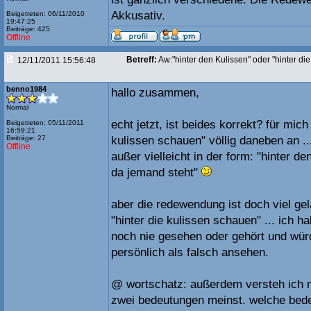
Akkusativ.
Beigetreten: 06/11/2010
19:47:25
Beiträge: 425
Offline
Betreff:
Aw:"hinter den Kulissen" oder "hinter di
12/11/2011 15:56:48
benno1984
hallo zusammen,
Normal
echt jetzt, ist beides korrekt? für mich
Beigetreten: 05/11/2011
16:59:21
Beiträge: 27
kulissen schauen" völlig daneben an .
Offline
außer vielleicht in der form: "hinter d
da jemand steht"
aber die redewendung ist doch viel gel
"hinter die kulissen schauen" ... ich h
noch nie gesehen oder gehört und wür
persönlich als falsch ansehen.
@ wortschatz: außerdem versteh ich n
zwei bedeutungen meinst. welche bede