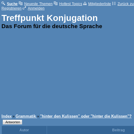
Suche
Neueste Themen
Hottest Topics
Mitgliederliste
Zurück zur
Registrieren
Anmelden
Treffpunkt Konjugation
Das Forum für die deutsche Sprache
Index
Grammatik
"hinter den Kulissen" oder "hinter die Kulissen"?
»
»
Autor
Beitrag