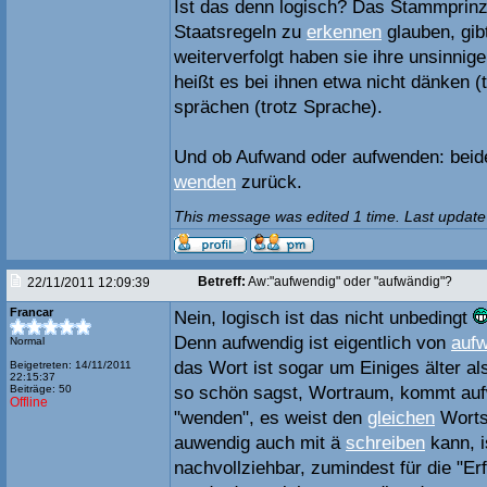
Ist das denn logisch? Das Stammprinzi
Staatsregeln zu
erkennen
glauben, gib
weiterverfolgt haben sie ihre unsinnige
heißt es bei ihnen etwa nicht dänken 
sprächen (trotz Sprache).
Und ob Aufwand oder aufwenden: bei
wenden
zurück.
This message was edited 1 time. Last update
Betreff:
Aw:"aufwendig" oder "aufwändig"?
22/11/2011 12:09:39
Francar
Nein, logisch ist das nicht unbedingt
Denn aufwendig ist eigentlich von
auf
Normal
das Wort ist sogar um Einiges älter al
Beigetreten: 14/11/2011
22:15:37
Beiträge: 50
so schön sagst, Wortraum, kommt au
Offline
"wenden", es weist den
gleichen
Worts
auwendig auch mit ä
schreiben
kann, i
nachvollziehbar, zumindest für die "E