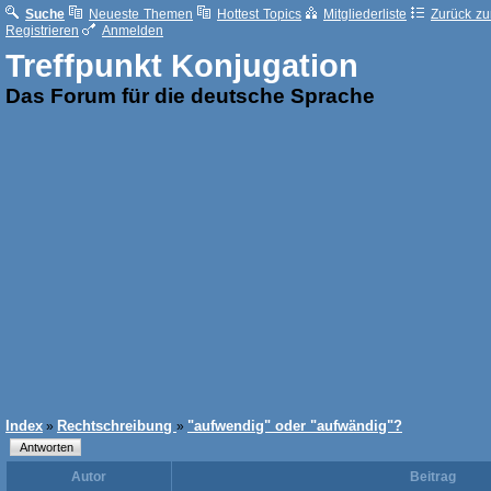
Suche
Neueste Themen
Hottest Topics
Mitgliederliste
Zurück zur
Registrieren
Anmelden
Treffpunkt Konjugation
Das Forum für die deutsche Sprache
Index
Rechtschreibung
"aufwendig" oder "aufwändig"?
»
»
Autor
Beitrag