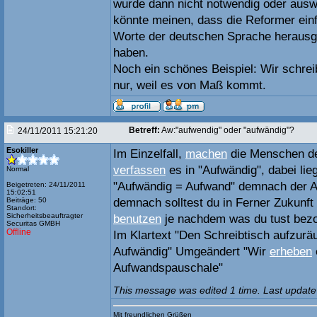
wurde dann nicht notwendig oder aus
könnte meinen, dass die Reformer einfa
Worte der deutschen Sprache herausg
haben.
Noch ein schönes Beispiel: Wir schre
nur, weil es von Maß kommt.
Betreff:
Aw:"aufwendig" oder "aufwändig"?
24/11/2011 15:21:20
Esokiller
Im Einzelfall,
machen
die Menschen 
verfassen
es in "Aufwändig", dabei lie
Normal
"Aufwändig = Aufwand" demnach der A
Beigetreten: 24/11/2011
15:02:51
Beiträge: 50
demnach solltest du in Ferner Zukunft
Standort:
Sicherheitsbeauftragter
benutzen
je nachdem was du tust bez
Securitas GMBH
Offline
Im Klartext "Den Schreibtisch aufzurä
Aufwändig" Umgeändert "Wir
erheben
Aufwandspauschale"
This message was edited 1 time. Last update
Mit freundlichen Grüßen