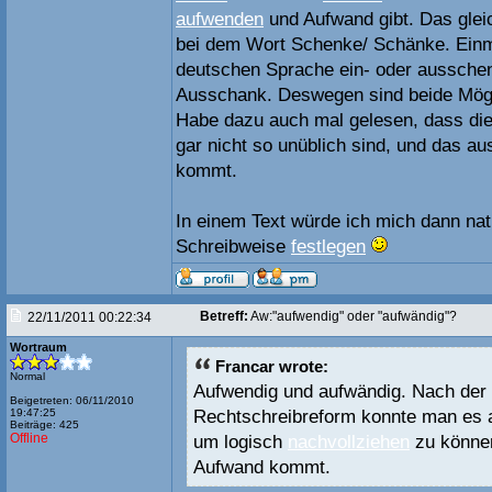
aufwenden
und Aufwand gibt. Das gleic
bei dem Wort Schenke/ Schänke. Einm
deutschen Sprache ein- oder aussche
Ausschank. Deswegen sind beide Mögli
Habe dazu auch mal gelesen, dass di
gar nicht so unüblich sind, und das a
kommt.
In einem Text würde ich mich dann nat
Schreibweise
festlegen
Betreff:
Aw:"aufwendig" oder "aufwändig"?
22/11/2011 00:22:34
Wortraum
Francar wrote:
Normal
Aufwendig und aufwändig. Nach der
Beigetreten: 06/11/2010
Rechtschreibreform konnte man es 
19:47:25
Beiträge: 425
Offline
um logisch
nachvollziehen
zu können
Aufwand kommt.