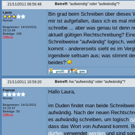
Betreff:
"aufwendig" oder "aufwändig"?
21/11/2011 08:56:48
Laura
Bin grad beim Schreiben über dieses 
mir ist aufgefallen, dass ich es mal mit
Normal
schreibe ... aber was genau ist denn n
Beigetreten: 14/10/2011
20:12:49
Beiträge: 106
aktuell gültigen Rechtschreibung? Einer
Offline
Schreibweise "aufwändig" logisch, wei
kommt - andererseits sieht es im Verg
irgendwie seltsam aus; was stimmt de
beides?
Betreff:
Aw:"aufwendig" oder "aufwändig"?
21/11/2011 10:59:20
Francar
Hallo Laura,
Normal
im Duden findet man beide Schreibwei
Beigetreten: 14/11/2011
22:15:37
Beiträge: 50
aufwändig. Nach der neuen Rechtschr
Offline
es aufwändig schreiben, um logisch
na
dass das Wort von Aufwand kommt. B
dürfen
verwendet
werden
und sind som