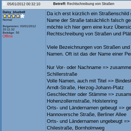
Betreff:
Rechtschreibung von Straßen
05/01/2012 00:32:10
Daisy_bluebell
Da ich erst kürzlich ein Straßenschil
Name der Straße tatsächlich falsch g
Normal
möchte ich hier gern eine kurz Übersi
Beigetreten: 03/01/2012
20:11:32
Beiträge: 50
Rechtschreibung von Straßen und Plä
Offline
Viele Bezeichnungen von Straßen und
Namen. Oft ist das der Name einer Per
Nur Vor- oder Nachname => zusammen
Schillerstraße
Volle Namen, auch mit Titel => Bindest
Arndt-Straße, Herzog-Johann-Platz
Geschlechter oder Stämme => zusa
Hohenzollernstraße, Holstenring
Orts- und Ländernamen gebeugt => ge
Hannoversche Straße, Berliner Allee
Orts- und Ländernamen ungebeugt =
Chilestraße, Bornholmweg