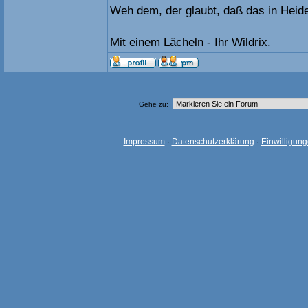
Weh dem, der glaubt, daß das in Heid
Mit einem Lächeln - Ihr Wildrix.
Gehe zu:
Impressum
·
Datenschutzerklärung
·
Einwilligun