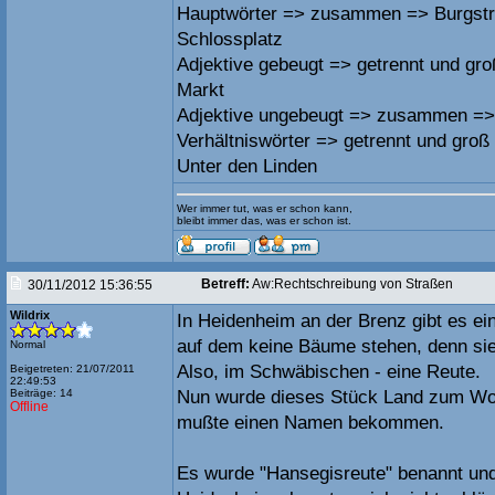
Hauptwörter => zusammen => Burgstr
Schlossplatz
Adjektive gebeugt => getrennt und gro
Markt
Adjektive ungebeugt => zusammen =>
Verhältniswörter => getrennt und groß
Unter den Linden
Wer immer tut, was er schon kann,
bleibt immer das, was er schon ist.
Betreff:
Aw:Rechtschreibung von Straßen
30/11/2012 15:36:55
Wildrix
In Heidenheim an der Brenz gibt es e
auf dem keine Bäume stehen, denn sie
Normal
Also, im Schwäbischen - eine Reute.
Beigetreten: 21/07/2011
22:49:53
Beiträge: 14
Nun wurde dieses Stück Land zum Woh
Offline
mußte einen Namen bekommen.
Es wurde "Hansegisreute" benannt und