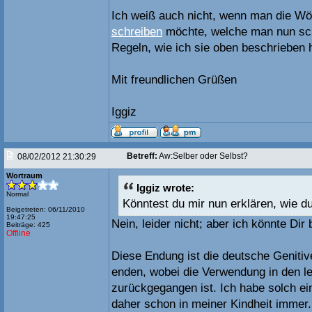
Ich weiß auch nicht, wenn man die Wör
schreiben
möchte, welche man nun sch
Regeln, wie ich sie oben beschrieben
Mit freundlichen Grüßen
Iggiz
Betreff:
Aw:Selber oder Selbst?
08/02/2012 21:30:29
Wortraum
Iggiz wrote:
Normal
Könntest du mir nun erklären, wie 
Beigetreten: 06/11/2010
19:47:25
Nein, leider nicht; aber ich könnte Dir
Beiträge: 425
Offline
Diese Endung ist die deutsche Genitive
enden, wobei die Verwendung in den l
zurückgegangen ist. Ich habe solch e
daher schon in meiner Kindheit immer.