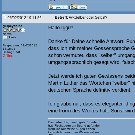
Betreff:
Aw:Selber oder Selbst?
06/02/2012 19:11:56
glupeyshina
Hallo Iggiz!
Normal
Danke für Deine schnelle Antwort! Puh,
Beigetreten: 02/02/2012
dass ich mit meiner Gossensprache 
14:18:25
Beiträge: 50
schon vermutet, dass "selber" umgangs
Offline
umgangssprachlich gesagt wird, falsch 
Jetzt werde ich guten Gewissens bei
Martin Luther das Wörtchen "selber" ni
deutschen Sprache definitiv verdient.
Ich glaube nur, dass es eleganter klin
eine Form des Wortes hält. Sonst wird 
Das Leben birgt auch gute Stunden
hab Fischaugen am Strand gefunden
werd' sie auf meine Augen nähen
kann dich dann unter Wasser sehen.