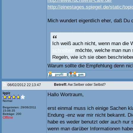
http://www.fuchsens-cafe.de/
http://einestages.spiegel.de/static/to
Mich wundert eigentlich eher, daß Du 
Ich weiß auch nicht, wenn man die W
schreiben
möchte, welche man nun s
Regeln, wie ich sie oben beschrieb
Warum sollte die Empfehlung denn nic
Betreff:
Aw:Selber oder Selbst?
08/02/2012 22:13:47
Iggiz
Hallo Wortraum,
Normal
erst einmal muss ich einige Sachen kl
Beigetreten: 29/06/2011
15:06:35
Beiträge: 200
Endung -enz war mir nicht bekannt. Di
Offline
habe es weder benutzt oder auch nur s
wenn man darüber Informationen haben