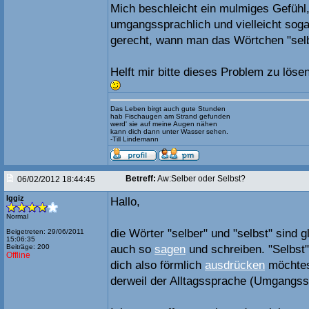
Mich beschleicht ein mulmiges Gefühl,
umgangssprachlich und vielleicht soga
gerecht, wann man das Wörtchen "sel
Helft mir bitte dieses Problem zu lösen
Das Leben birgt auch gute Stunden
hab Fischaugen am Strand gefunden
werd' sie auf meine Augen nähen
kann dich dann unter Wasser sehen.
-Till Lindemann
Betreff:
Aw:Selber oder Selbst?
06/02/2012 18:44:45
Iggiz
Hallo,
Normal
die Wörter "selber" und "selbst" sind 
Beigetreten: 29/06/2011
15:06:35
Beiträge: 200
auch so
sagen
und schreiben. "Selbst
Offline
dich also förmlich
ausdrücken
möchtest
derweil der Alltagssprache (Umgangss