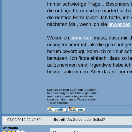
immer schwierige Frage... Besonders 
die richtige Form und zermartert sich 
die richtige Form lautet. Ich hoffe, ic
nächsten Mal, wenn ich sie
anwenden
Wobei ich
bemerken
muss, dass mir d
unangenehmer ist, als die getrennt g
herum bevorzugt, kann ich mir nur schw
benutzen. Ich finde einfach, dass so 
aufzunehmen sind. Irgendwie habe ich
besser ankommen. Aber das ist nur e
Das Leben birgt auch gute Stunden
hab Fischaugen am Strand gefunden
werd' sie auf meine Augen nähen
kann dich dann unter Wasser sehen.
-Till Lindemann
Betreff:
Aw:Selber oder Selbst?
07/02/2012 22:40:50
Wortraum