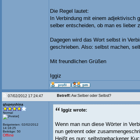
Die Regel lautet:
In Verbindung mit einem adjektivisch 
selber entscheiden, ob man es lieber
Dagegen wird das Wort selbst in Verb
geschrieben. Also: selbst machen, se
Mit freundlichen Grüßen
Iggiz
Betreff:
Aw:Selber oder Selbst?
07/02/2012 17:24:47
glupeyshina
Iggiz wrote:
Normal
Wenn man nun diese Wörter in Verbin
Beigetreten: 02/02/2012
14:18:25
nun getrennt oder zusammengeschr
Beiträge: 50
Offline
Heißt es nun: selbstgebackener Ku