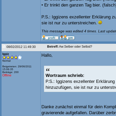
• Er trinkt den ganzen Tag bier. (falsch
P.S.: Iggizens exzellenter Erklärung z
sie ist nur zu unterstreichen.
This message was edited 4 times. Last updat
Betreff:
Aw:Selber oder Selbst?
08/02/2012 11:49:30
Iggiz
Hallo,
Normal
Beigetreten: 29/06/2011
15:06:35
Beiträge: 200
Wortraum schrieb:
Offline
P.S.: Iggizens exzellenter Erklärung 
hinzuzufügen, sie ist nur zu unterstr
Danke zunächst einmal für dein Kompli
gravierende aufgefallen. Darüber zerbr