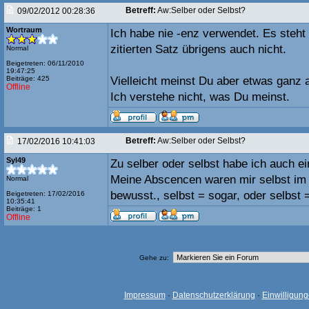
Betreff:
Aw:Selber oder Selbst?
09/02/2012 00:28:36
Wortraum
Ich habe nie -enz verwendet. Es steht
zitierten Satz übrigens auch nicht.
Normal
Beigetreten: 06/11/2010
19:47:25
Beiträge: 425
Vielleicht meinst Du aber etwas ganz
Offline
Ich verstehe nicht, was Du meinst.
Betreff:
Aw:Selber oder Selbst?
17/02/2016 10:41:03
Syl49
Zu selber oder selbst habe ich auch e
Meine Abscencen waren mir selbst im A
Normal
bewusst., selbst = sogar, oder selbst 
Beigetreten: 17/02/2016
10:35:41
Beiträge: 1
Offline
Gehe zu:
Impressum
·
Datenschutzerklärung
·
Einwilligun