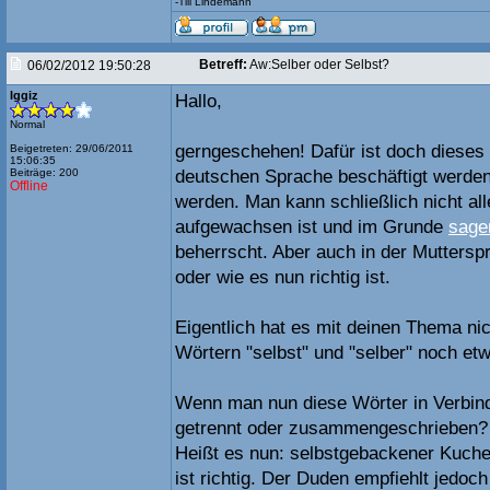
-Till Lindemann
Betreff:
Aw:Selber oder Selbst?
06/02/2012 19:50:28
Iggiz
Hallo,
Normal
gerngeschehen! Dafür ist doch dieses 
Beigetreten: 29/06/2011
15:06:35
Beiträge: 200
deutschen Sprache beschäftigt werde
Offline
werden. Man kann schließlich nicht a
aufgewachsen ist und im Grunde
sage
beherrscht. Aber auch in der Muttersp
oder wie es nun richtig ist.
Eigentlich hat es mit deinen Thema nic
Wörtern "selbst" und "selber" noch etw
Wenn man nun diese Wörter in Verbindu
getrennt oder zusammengeschrieben?
Heißt es nun: selbstgebackener Kuch
ist richtig. Der Duden empfiehlt jedo