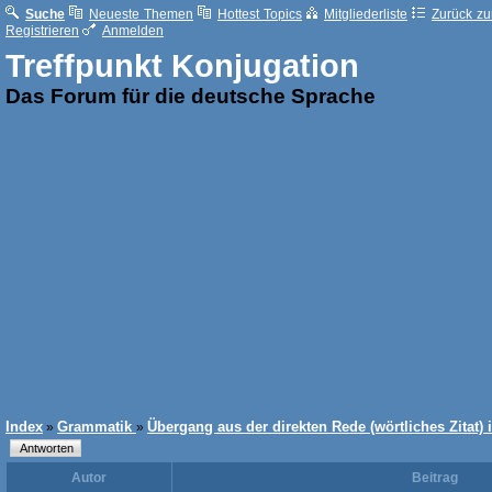
Suche
Neueste Themen
Hottest Topics
Mitgliederliste
Zurück zur
Registrieren
Anmelden
Treffpunkt Konjugation
Das Forum für die deutsche Sprache
Index
Grammatik
Übergang aus der direkten Rede (wörtliches Zitat) 
»
»
Autor
Beitrag