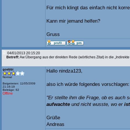
Für mich klingt das einfach nicht korre
Kann mir jemand helfen?
Gruss
04/01/2013 20:15:20
Betreff:
Aw:Übergang aus der direkten Rede (wörtliches Zitat) in die „Indirekt
goebbi
Hallo nindza123,
Normal
also ich würde folgendes vorschlagen:
Beigetreten: 11/05/2009
21:16:19
Beiträge: 62
Offline
"Er stellte ihm die Frage, ob es auch s
aufwachte
und nicht wusste, wo er
ist
Grüße
Andreas