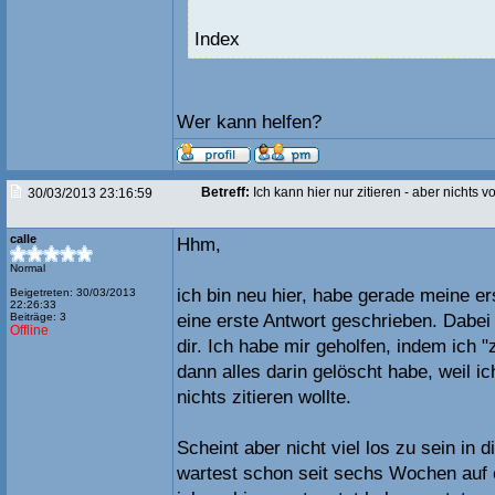
Index
Wer kann helfen?
Betreff:
Ich kann hier nur zitieren - aber nichts 
30/03/2013 23:16:59
calle
Hhm,
Normal
ich bin neu hier, habe gerade meine e
Beigetreten: 30/03/2013
22:26:33
Beiträge: 3
eine erste Antwort geschrieben. Dabei
Offline
dir. Ich habe mir geholfen, indem ich "
dann alles darin gelöscht habe, weil ic
nichts zitieren wollte.
Scheint aber nicht viel los zu sein in
wartest schon seit sechs Wochen auf 