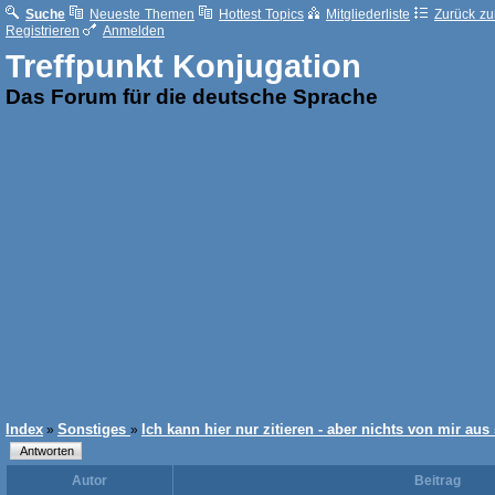
Suche
Neueste Themen
Hottest Topics
Mitgliederliste
Zurück zur
Registrieren
Anmelden
Treffpunkt Konjugation
Das Forum für die deutsche Sprache
Index
Sonstiges
Ich kann hier nur zitieren - aber nichts von mir aus
»
»
Autor
Beitrag