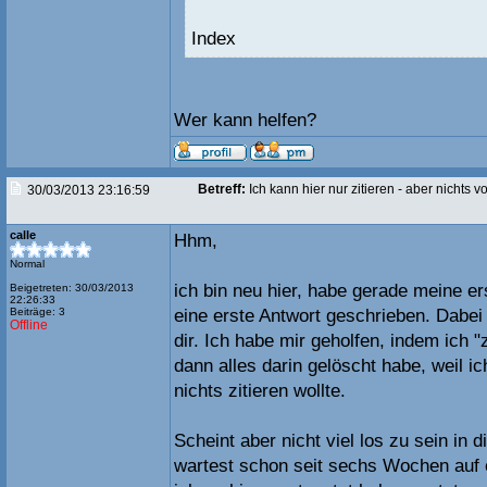
Index
Wer kann helfen?
Betreff:
Ich kann hier nur zitieren - aber nichts 
30/03/2013 23:16:59
calle
Hhm,
Normal
ich bin neu hier, habe gerade meine e
Beigetreten: 30/03/2013
22:26:33
Beiträge: 3
eine erste Antwort geschrieben. Dabei
Offline
dir. Ich habe mir geholfen, indem ich "
dann alles darin gelöscht habe, weil ic
nichts zitieren wollte.
Scheint aber nicht viel los zu sein in
wartest schon seit sechs Wochen auf 