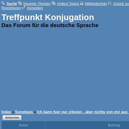
Suche
Neueste Themen
Hottest Topics
Mitgliederliste
Zurück zur
Registrieren
Anmelden
Treffpunkt Konjugation
Das Forum für die deutsche Sprache
Index
Sonstiges
Ich kann hier nur zitieren - aber nichts von mir aus
»
»
Autor
Beitrag