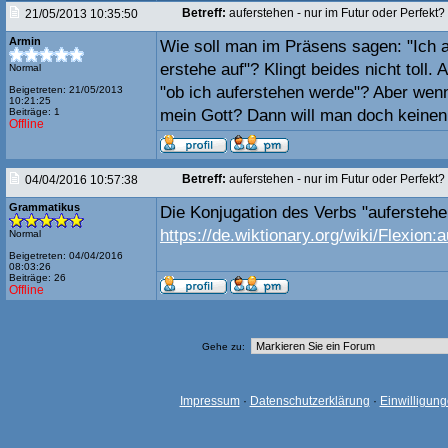
Betreff:
auferstehen - nur im Futur oder Perfekt?
21/05/2013 10:35:50
Armin
Wie soll man im Präsens sagen: "Ich a
erstehe auf"? Klingt beides nicht toll.
Normal
"ob ich auferstehen werde"? Aber wenn
Beigetreten: 21/05/2013
10:21:25
Beiträge: 1
mein Gott? Dann will man doch keinen
Offline
Betreff:
auferstehen - nur im Futur oder Perfekt?
04/04/2016 10:57:38
Grammatikus
Die Konjugation des Verbs "auferstehe
https://de.wiktionary.org/wiki/Flexion:
Normal
Beigetreten: 04/04/2016
08:03:26
Beiträge: 26
Offline
Gehe zu:
Impressum
·
Datenschutzerklärung
·
Einwilligun