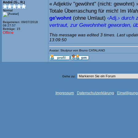
André (G., R.)
« Adjektiv "gewöhnt" (nicht: gewohnt) 
Totale Überraschung für mich! Im
Wah
Normal
ge'wohnt
(ohne Umlaut)
‹Adj.›
durch 
Beigetreten: 09/07/2018
vertraut, zur Gewohnheit geworden, ü
08:27:57
Beiträge: 15
Offline
This message was edited 3 times. Last updat
13:09:50
Avatar: Skulptur von Bruno CATALANO
Gehe zu:
Impressum
·
Datenschutzerklärung
·
Einwilligun