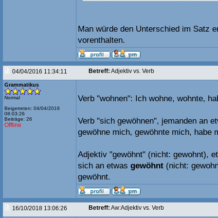
Man würde den Unterschied im Satz e
vorenthalten.
Betreff:
Adjektiv vs. Verb
04/04/2016 11:34:11
Grammatikus
Verb "wohnen": Ich wohne, wohnte, ha
Normal
Beigetreten: 04/04/2016
08:03:26
Beiträge: 26
Verb "sich gewöhnen", jemanden an e
Offline
gewöhne mich, gewöhnte mich, habe 
Adjektiv "gewöhnt" (nicht: gewohnt), 
sich an etwas
gewöhnt
(nicht: gewohn
gewöhnt.
Betreff:
Aw:Adjektiv vs. Verb
16/10/2018 13:06:26