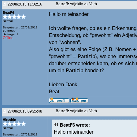
Betreff:
Adjektiv vs. Verb
22/08/2013 11:02:16
BeatF6
Hallo miteinander
Normal
Ich wollte fragen, ob es ein Erkennung
Beigetreten: 22/08/2013
10:59:00
Beiträge: 1
Entscheidung, ob "gewohnt" ein Adjetiv 
Offline
von "wohnen".
Also gibt es eine Folge (Z.B. Nomen + 
"gewohnt" = Partizip), welche immer/s
darüber entscheiden kann, ob es sich 
um ein Partizip handelt?
Lieben Dank,
Beat
Betreff:
Adjektiv vs. Verb
27/08/2013 09:25:48
Hirschin
BeatF6 wrote:
Normal
Hallo miteinander
Beigetreten: 27/08/2013