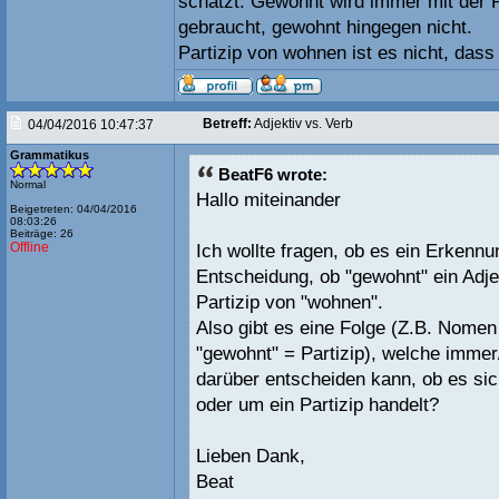
schätzt. Gewöhnt wird immer mit der P
gebraucht, gewohnt hingegen nicht.
Partizip von wohnen ist es nicht, dass
Betreff:
Adjektiv vs. Verb
04/04/2016 10:47:37
Grammatikus
BeatF6 wrote:
Normal
Hallo miteinander
Beigetreten: 04/04/2016
08:03:26
Beiträge: 26
Offline
Ich wollte fragen, ob es ein Erkennu
Entscheidung, ob "gewohnt" ein Adjet
Partizip von "wohnen".
Also gibt es eine Folge (Z.B. Nomen 
"gewohnt" = Partizip), welche immer
darüber entscheiden kann, ob es sic
oder um ein Partizip handelt?
Lieben Dank,
Beat