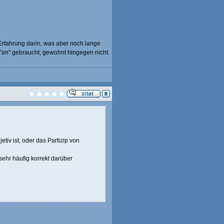
 Erfahrung darin, was aber noch lange
"an" gebraucht, gewohnt hingegen nicht.
tiv ist, oder das Partizip von
sehr häufig korrekt darüber