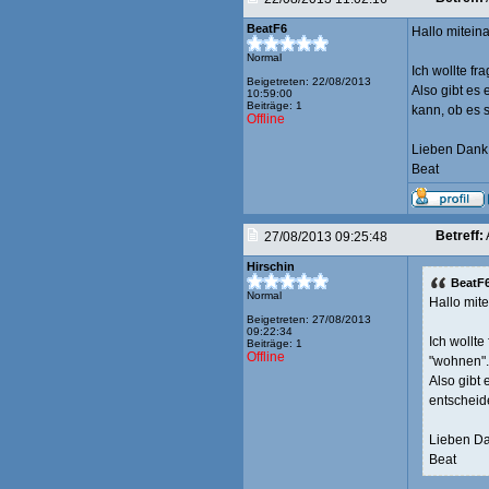
BeatF6
Hallo mitein
Normal
Ich wollte fr
Beigetreten: 22/08/2013
Also gibt es 
10:59:00
Beiträge: 1
kann, ob es s
Offline
Lieben Dank
Beat
Betreff:
27/08/2013 09:25:48
Hirschin
BeatF6
Normal
Hallo mit
Beigetreten: 27/08/2013
09:22:34
Ich wollte
Beiträge: 1
Offline
"wohnen".
Also gibt 
entscheid
Lieben Da
Beat