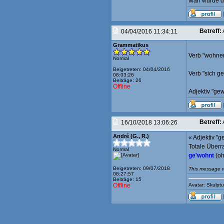
Man würde de
Betreff:
04/04/2016 11:34:11
Grammatikus
Verb "wohnen
Normal
Beigetreten: 04/04/2016
Verb "sich 
08:03:26
Beiträge: 26
Offline
Adjektiv "ge
Betreff:
16/10/2018 13:06:26
André (G., R.)
« Adjektiv "g
Totale Überr
Normal
ge'wohnt
(oh
Beigetreten: 09/07/2018
This message w
08:27:57
Beiträge: 15
Offline
Avatar: Skulp