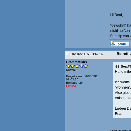
Hi Beat,
"gewohnt" ha
nicht heißen
Partizip von 
Betreff:
04/04/2016 10:47:37
Grammatikus
BeatF6
Normal
Hallo mit
Beigetreten: 04/04/2016
08:03:26
Ich wollte
Beiträge: 26
Offline
"wohnen".
Also gibt 
entscheid
Lieben Da
Beat