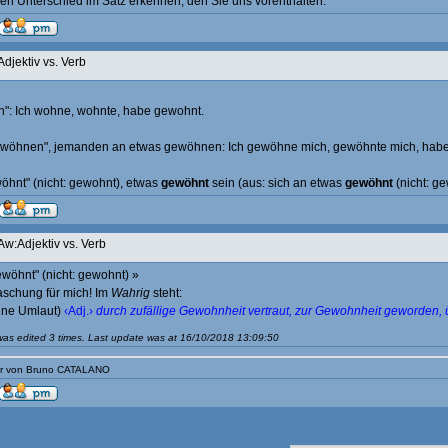
n Unterschied im Satz erkennen, den Sie uns vorenthalten.
Adjektiv vs. Verb
": Ich wohne, wohnte, habe gewohnt.
gewöhnen", jemanden an etwas gewöhnen: Ich gewöhne mich, gewöhnte mich, hab
wöhnt" (nicht: gewohnt), etwas
gewöhnt
sein (aus: sich an etwas
gewöhnt
(nicht: ge
Aw:Adjektiv vs. Verb
ewöhnt" (nicht: gewohnt) »
aschung für mich! Im
Wahrig
steht:
ne Umlaut)
‹Adj.›
durch zufällige Gewohnheit vertraut, zur Gewohnheit geworden, 
as edited 3 times. Last update was at 16/10/2018 13:09:50
tur von Bruno CATALANO