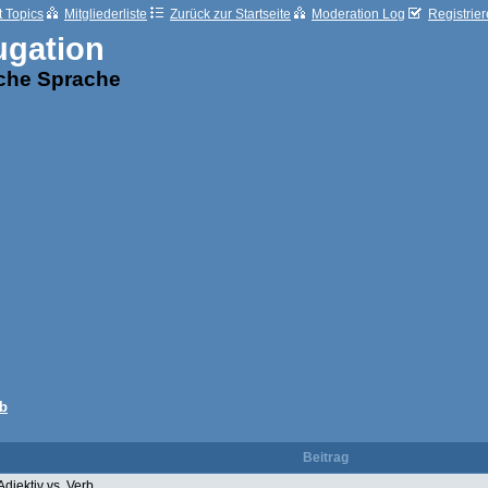
t Topics
Mitgliederliste
Zurück zur Startseite
Moderation Log
Registrie
ugation
sche Sprache
rb
Beitrag
Adjektiv vs. Verb