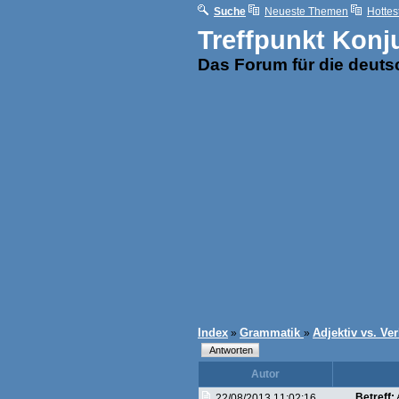
Suche
Neueste Themen
Hottes
Treffpunkt Konj
Das Forum für die deut
Index
Grammatik
Adjektiv vs. Ve
»
»
Autor
Betreff:
22/08/2013 11:02:16