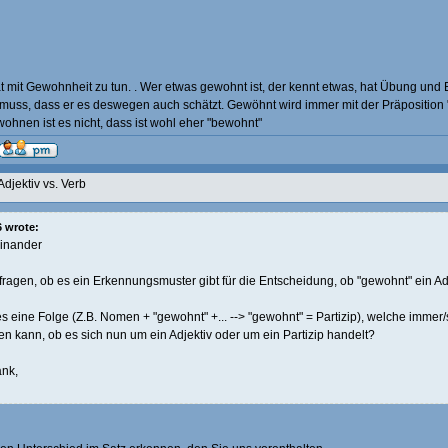
t mit Gewohnheit zu tun. . Wer etwas gewohnt ist, der kennt etwas, hat Übung und
 muss, dass er es deswegen auch schätzt. Gewöhnt wird immer mit der Präposition 
wohnen ist es nicht, dass ist wohl eher "bewohnt"
Adjektiv vs. Verb
 wrote:
einander
 fragen, ob es ein Erkennungsmuster gibt für die Entscheidung, ob "gewohnt" ein Adje
es eine Folge (Z.B. Nomen + "gewohnt" +... --> "gewohnt" = Partizip), welche immer/
en kann, ob es sich nun um ein Adjektiv oder um ein Partizip handelt?
nk,