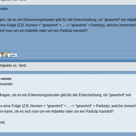
ander
agen, ob es ein Erkennungsmuster gibt für die Entscheidung, ob "gewohnt" ein Adjeti
eine Folge (Z.B. Nomen + "gewohnt" +... --> "gewohnt" = Partizip), welche immer/se
ich nun um ein Adjektiv oder um ein Partizip handelt?
,
Adjektiv vs. Verb
 wrote:
einander
 fragen, ob es ein Erkennungsmuster gibt für die Entscheidung, ob "gewohnt" ein
Ad
es eine Folge (Z.B. Nomen + "gewohnt" +... --> "gewohnt" = Partizip), welche immer/
en kann, ob es sich nun um ein Adjektiv oder um ein Partizip handelt?
nk,