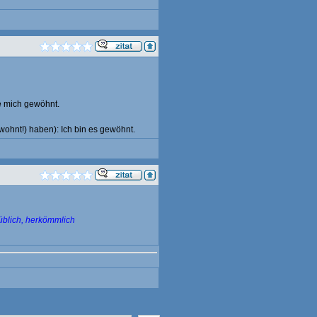
e mich gewöhnt.
wohnt!) haben): Ich bin es gewöhnt.
üblich, herkömmlich