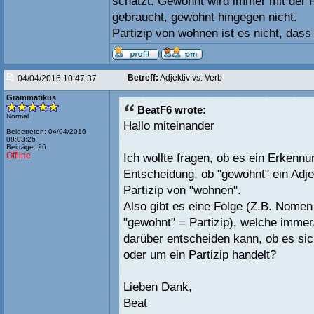
schätzt. Gewöhnt wird immer mit der P
gebraucht, gewohnt hingegen nicht.
Partizip von wohnen ist es nicht, dass
Betreff:
Adjektiv vs. Verb
04/04/2016 10:47:37
Grammatikus
BeatF6 wrote:
Normal
Hallo miteinander
Beigetreten: 04/04/2016
08:03:26
Beiträge: 26
Offline
Ich wollte fragen, ob es ein Erkennu
Entscheidung, ob "gewohnt" ein Adjet
Partizip von "wohnen".
Also gibt es eine Folge (Z.B. Nomen 
"gewohnt" = Partizip), welche immer
darüber entscheiden kann, ob es sic
oder um ein Partizip handelt?
Lieben Dank,
Beat