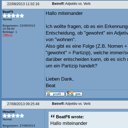
Betreff:
Adjektiv vs. Verb
22/08/2013 11:02:16
BeatF6
Hallo miteinander
Normal
Ich wollte fragen, ob es ein Erkennung
Beigetreten: 22/08/2013
10:59:00
Beiträge: 1
Entscheidung, ob "gewohnt" ein Adjetiv 
Offline
von "wohnen".
Also gibt es eine Folge (Z.B. Nomen + 
"gewohnt" = Partizip), welche immer/s
darüber entscheiden kann, ob es sich 
um ein Partizip handelt?
Lieben Dank,
Beat
Betreff:
Adjektiv vs. Verb
27/08/2013 09:25:48
Hirschin
BeatF6 wrote:
Normal
Hallo miteinander
Beigetreten: 27/08/2013