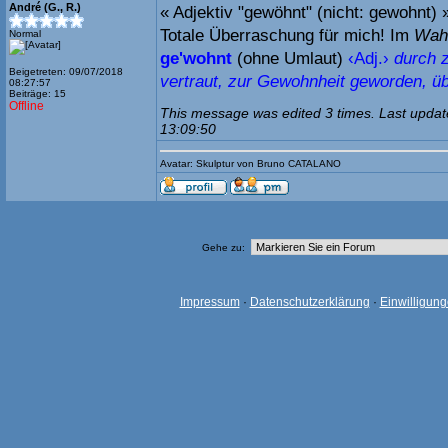
André (G., R.)
« Adjektiv "gewöhnt" (nicht: gewohnt) 
Totale Überraschung für mich! Im
Wah
Normal
ge'wohnt
(ohne Umlaut)
‹Adj.›
durch 
Beigetreten: 09/07/2018
vertraut, zur Gewohnheit geworden, ü
08:27:57
Beiträge: 15
Offline
This message was edited 3 times. Last updat
13:09:50
Avatar: Skulptur von Bruno CATALANO
Gehe zu:
Impressum
·
Datenschutzerklärung
·
Einwilligun