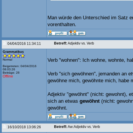
Man würde den Unterschied im Satz e
vorenthalten.
Betreff:
Adjektiv vs. Verb
04/04/2016 11:34:11
Grammatikus
Verb "wohnen": Ich wohne, wohnte, ha
Normal
Beigetreten: 04/04/2016
08:03:26
Beiträge: 26
Verb "sich gewöhnen", jemanden an e
Offline
gewöhne mich, gewöhnte mich, habe 
Adjektiv "gewöhnt" (nicht: gewohnt), 
sich an etwas
gewöhnt
(nicht: gewohn
gewöhnt.
Betreff:
Aw:Adjektiv vs. Verb
16/10/2018 13:06:26