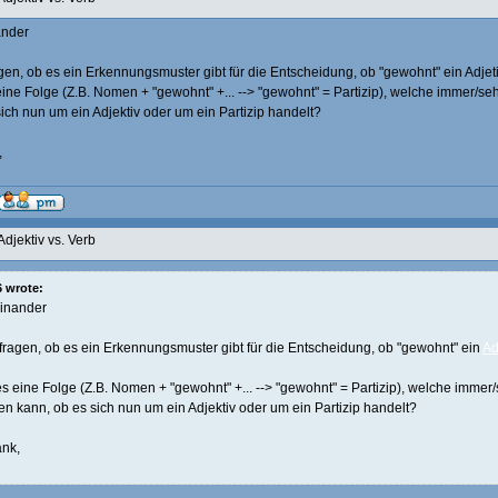
ander
agen, ob es ein Erkennungsmuster gibt für die Entscheidung, ob "gewohnt" ein Adjeti
eine Folge (Z.B. Nomen + "gewohnt" +... --> "gewohnt" = Partizip), welche immer/se
ich nun um ein Adjektiv oder um ein Partizip handelt?
,
Adjektiv vs. Verb
 wrote:
einander
 fragen, ob es ein Erkennungsmuster gibt für die Entscheidung, ob "gewohnt" ein
Ad
es eine Folge (Z.B. Nomen + "gewohnt" +... --> "gewohnt" = Partizip), welche immer/
en kann, ob es sich nun um ein Adjektiv oder um ein Partizip handelt?
nk,