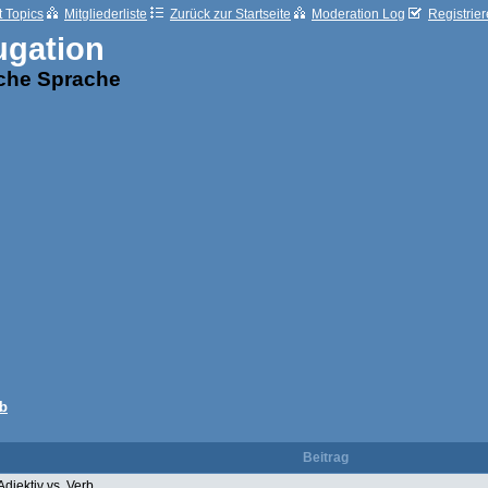
t Topics
Mitgliederliste
Zurück zur Startseite
Moderation Log
Registrie
ugation
sche Sprache
rb
Beitrag
Adjektiv vs. Verb