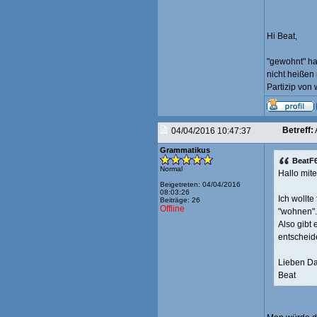
Hi Beat,
"gewohnt" ha
nicht heißen
Partizip von 
Betreff:
04/04/2016 10:47:37
Grammatikus
BeatF6
Normal
Hallo mit
Beigetreten: 04/04/2016
08:03:26
Ich wollte
Beiträge: 26
Offline
"wohnen".
Also gibt 
entscheid
Lieben Da
Beat