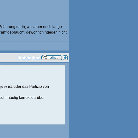
 Erfahrung darin, was aber noch lange
"an" gebraucht, gewohnt hingegen nicht.
tiv ist, oder das Partizip von
sehr häufig korrekt darüber