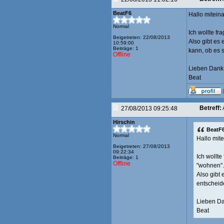
BeatF6
Hallo mitein
Normal
Ich wollte fr
Beigetreten: 22/08/2013
Also gibt es 
10:59:00
Beiträge: 1
kann, ob es s
Offline
Lieben Dank
Beat
Betreff:
27/08/2013 09:25:48
Hirschin
BeatF6
Normal
Hallo mit
Beigetreten: 27/08/2013
09:22:34
Ich wollte
Beiträge: 1
Offline
"wohnen".
Also gibt 
entscheid
Lieben Da
Beat