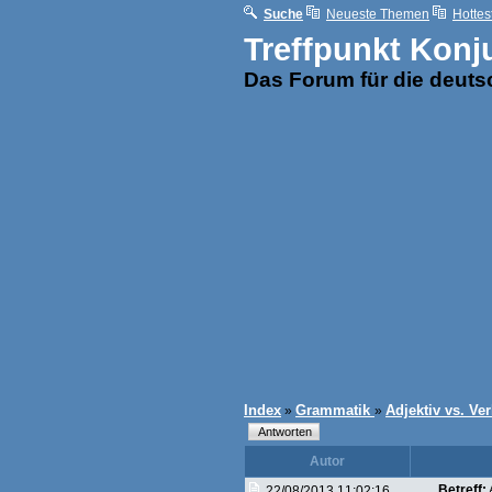
Suche
Neueste Themen
Hottes
Treffpunkt Konj
Das Forum für die deut
Index
Grammatik
Adjektiv vs. Ve
»
»
Autor
Betreff:
22/08/2013 11:02:16