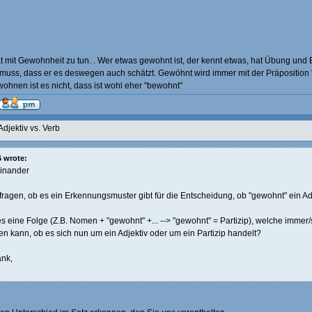
t mit Gewohnheit zu tun. . Wer etwas gewohnt ist, der kennt etwas, hat Übung und
 muss, dass er es deswegen auch schätzt. Gewöhnt wird immer mit der Präposition 
wohnen ist es nicht, dass ist wohl eher "bewohnt"
Adjektiv vs. Verb
 wrote:
einander
 fragen, ob es ein Erkennungsmuster gibt für die Entscheidung, ob "gewohnt" ein Adje
es eine Folge (Z.B. Nomen + "gewohnt" +... --> "gewohnt" = Partizip), welche immer/
en kann, ob es sich nun um ein Adjektiv oder um ein Partizip handelt?
nk,