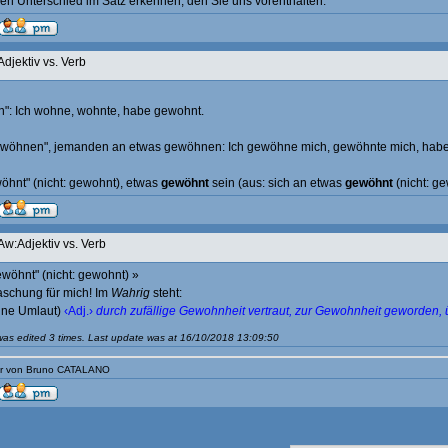
n Unterschied im Satz erkennen, den Sie uns vorenthalten.
Adjektiv vs. Verb
": Ich wohne, wohnte, habe gewohnt.
gewöhnen", jemanden an etwas gewöhnen: Ich gewöhne mich, gewöhnte mich, hab
wöhnt" (nicht: gewohnt), etwas
gewöhnt
sein (aus: sich an etwas
gewöhnt
(nicht: ge
Aw:Adjektiv vs. Verb
ewöhnt" (nicht: gewohnt) »
aschung für mich! Im
Wahrig
steht:
ne Umlaut)
‹Adj.›
durch zufällige Gewohnheit vertraut, zur Gewohnheit geworden, 
as edited 3 times. Last update was at 16/10/2018 13:09:50
tur von Bruno CATALANO