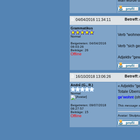
Man würde de
Betreff:
04/04/2016 11:34:11
Grammatikus
Verb "wohnen
Normal
Beigetreten: 04/04/2016
Verb "sich 
08:03:26
Beiträge: 26
Offline
Adjektiv "ge
Betreff:
16/10/2018 13:06:26
André (G., R.)
« Adjektiv "g
Totale Überr
Normal
ge'wohnt
(oh
Beigetreten: 09/07/2018
This message w
08:27:57
Beiträge: 15
Offline
Avatar: Skulp