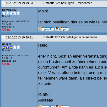
Betreff:
Sich beteiligen u. teilnehmen
03/10/2013 13:29:54
polyglott33
Moin!
Normal
Ist sich beteiligen das selbe wie teil
Beigetreten: 03/10/2013
13:24:06
Beiträge: 1
Offline
Betreff:
Aw:Sich beteiligen u. teilnehmen
12/10/2013 19:30:21
goebbi
Hallo,
Normal
eher nicht. Sich an einer Veranstaltung
Beigetreten: 11/05/2009
21:16:19
Beiträge: 62
einen Kostenanteil zu übernehmen ode
Offline
durchführen. Am Ende kann es auch se
einer Veranstaltung beteiligt und gar ni
teilnehmen wäre dann, als direkt bei e
zu sein.
Grüße
Andreas