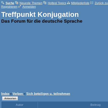
Suche
Neueste Themen
Hottest Topics
Mitgliederliste
Zurück zur
Registrieren
Anmelden
Treffpunkt Konjugation
Das Forum für die deutsche Sprache
Index
Verben
Sich beteiligen u. teilnehmen
»
»
Autor
Beitrag