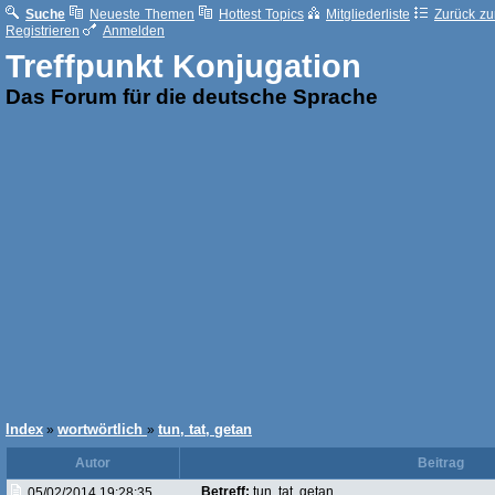
Suche
Neueste Themen
Hottest Topics
Mitgliederliste
Zurück zur
Registrieren
Anmelden
Treffpunkt Konjugation
Das Forum für die deutsche Sprache
Index
wortwörtlich
tun, tat, getan
»
»
Autor
Beitrag
Betreff:
tun, tat, getan
05/02/2014 19:28:35