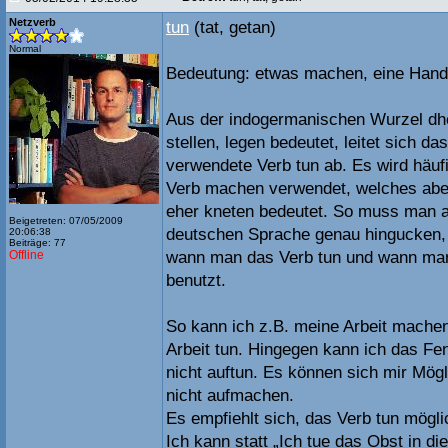
Netzverb
tun
(tat, getan)
Normal
Bedeutung: etwas machen, eine Hand
Aus der indogermanischen Wurzel dh
stellen, legen bedeutet, leitet sich da
verwendete Verb tun ab. Es wird häu
Verb machen verwendet, welches abe
eher kneten bedeutet. So muss man a
Beigetreten: 07/05/2009
deutschen Sprache genau hingucken,
20:06:38
Beiträge: 77
Offline
wann man das Verb tun und wann ma
benutzt.
So kann ich z.B. meine Arbeit mache
Arbeit tun. Hingegen kann ich das Fe
nicht auftun. Es können sich mir Mögl
nicht aufmachen.
Es empfiehlt sich, das Verb tun mögl
Ich kann statt „Ich tue das Obst in di