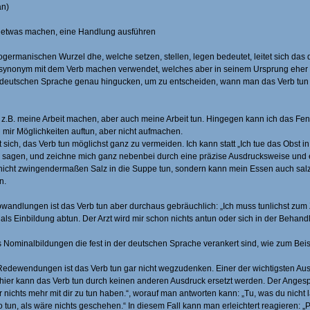
an)
 etwas machen, eine Handlung ausführen
ogermanischen Wurzel dhe, welche setzen, stellen, legen bedeutet, leitet sich das 
 synonym mit dem Verb machen verwendet, welches aber in seinem Ursprung eher
r deutschen Sprache genau hingucken, um zu entscheiden, wann man das Verb t
 z.B. meine Arbeit machen, aber auch meine Arbeit tun. Hingegen kann ich das Fen
 mir Möglichkeiten auftun, aber nicht aufmachen.
 sich, das Verb tun möglichst ganz zu vermeiden. Ich kann statt „Ich tue das Obst in
“ sagen, und zeichne mich ganz nebenbei durch eine präzise Ausdrucksweise und
icht zwingendermaßen Salz in die Suppe tun, sondern kann mein Essen auch sal
n.
bwandlungen ist das Verb tun aber durchaus gebräuchlich: „Ich muss tunlichst z
 als Einbildung abtun. Der Arzt wird mir schon nichts antun oder sich in der Behan
s Nominalbildungen die fest in der deutschen Sprache verankert sind, wie zum Beisp
Redewendungen ist das Verb tun gar nicht wegzudenken. Einer der wichtigsten Ausspr
n hier kann das Verb tun durch keinen anderen Ausdruck ersetzt werden. Der Anges
 nichts mehr mit dir zu tun haben.“, worauf man antworten kann: „Tu, was du nicht l
o tun, als wäre nichts geschehen.“ In diesem Fall kann man erleichtert reagieren: „Pu