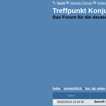
Suche
Neueste Themen
Hottes
Treffpunkt Konj
Das Forum für die deut
Index
wortwörtlich
tun, tat, getan
»
»
Autor
Betreff:
05/02/2014 19:28:35