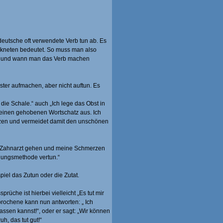
deutsche oft verwendete Verb tun ab. Es
 kneten bedeutet. So muss man also
un und wann man das Verb machen
ster aufmachen, aber nicht auftun. Es
 die Schale.“ auch „Ich lege das Obst in
 einen gehobenen Wortschatz aus. Ich
zen und vermeidet damit den unschönen
um Zahnarzt gehen und meine Schmerzen
dlungsmethode vertun.“
iel das Zutun oder die Zutat.
üche ist hierbei vielleicht „Es tut mir
prochene kann nun antworten: „ Ich
assen kannst!“, oder er sagt: „Wir können
h, das tut gut!“