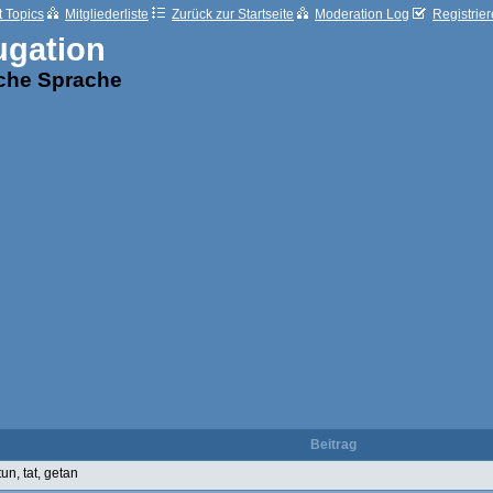
t Topics
Mitgliederliste
Zurück zur Startseite
Moderation Log
Registrie
ugation
sche Sprache
Beitrag
tun, tat, getan