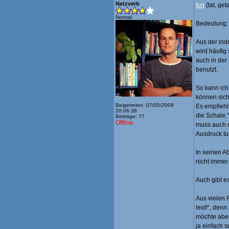
Netzverb
tun
(tat, get
Normal
Bedeutung:
Aus der ind
wird häufig
auch in de
benutzt.
So kann ich
können sich
Beigetreten: 07/05/2009
Es empfiehlt
20:06:38
die Schale.
Beiträge: 77
Offline
muss auch n
Ausdruck tu
In seinen A
nicht immer
Auch gibt e
Aus vielen 
leid!“, den
möchte aber
ja einfach s