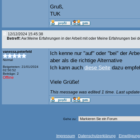
Gruß,
TUK
12/12/2024 15:45:38
Betreff:
Aw:Meine Erfahrungen in der Arbeit mit oder Meine Erfahrungen bei de
vanessa.peterfeld
Ich kenne nur "auf" oder "bei" der Arbei
aber als die richtige Alternative
Normal
Ich kann auch
diese Seite
dazu empfeh
Beigetreten: 21/01/2024
02:50:52
Beiträge: 2
Offline
Viele Grüße!
This message was edited 1 time. Last update
Gehe zu:
Impressum
·
Datenschutzerklärung
·
Einwilligun