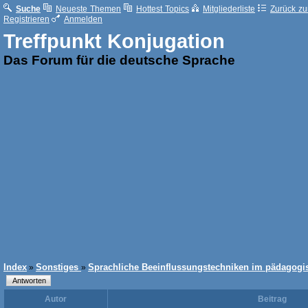
Suche
Neueste Themen
Hottest Topics
Mitgliederliste
Zurück zur
Registrieren
Anmelden
Treffpunkt Konjugation
Das Forum für die deutsche Sprache
Index
Sonstiges
Sprachliche Beeinflussungstechniken im pädagogi
»
»
Autor
Beitrag