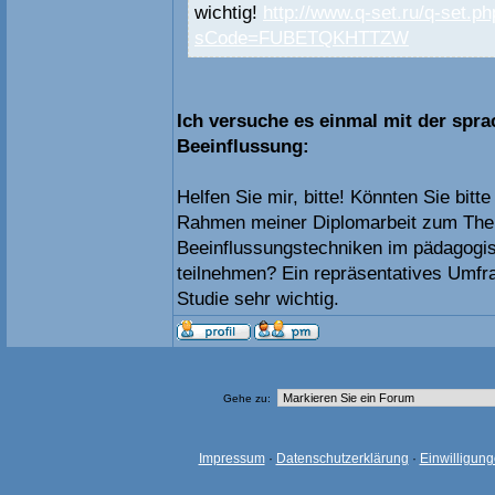
wichtig!
http://www.q-set.ru/q-set.ph
sCode=FUBETQKHTTZW
Ich versuche es einmal mit der spra
Beeinflussung:
Helfen Sie mir, bitte! Könnten Sie bit
Rahmen meiner Diplomarbeit zum The
Beeinflussungstechniken im pädagogi
teilnehmen? Ein repräsentatives Umfra
Studie sehr wichtig.
Gehe zu:
Impressum
·
Datenschutzerklärung
·
Einwilligun