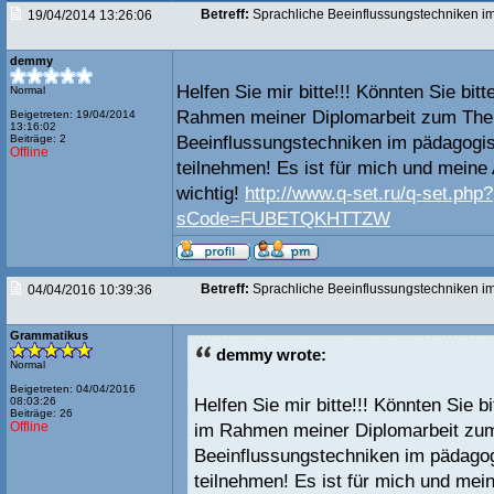
Betreff:
Sprachliche Beeinflussungstechniken i
19/04/2014 13:26:06
demmy
Helfen Sie mir bitte!!! Könnten Sie bi
Normal
Rahmen meiner Diplomarbeit zum The
Beigetreten: 19/04/2014
13:16:02
Beiträge: 2
Beeinflussungstechniken im pädagogi
Offline
teilnehmen! Es ist für mich und meine
wichtig!
http://www.q-set.ru/q-set.php?
sCode=FUBETQKHTTZW
Betreff:
Sprachliche Beeinflussungstechniken i
04/04/2016 10:39:36
Grammatikus
demmy wrote:
Normal
Beigetreten: 04/04/2016
Helfen Sie mir bitte!!! Könnten Sie 
08:03:26
Beiträge: 26
Offline
im Rahmen meiner Diplomarbeit zu
Beeinflussungstechniken im pädago
teilnehmen! Es ist für mich und me