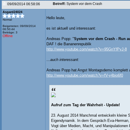
Betreff:
System vor dem Crash
09/09/2014 06:58:06
Asgard24024
Hello leute,
Normal
Beigetreten: 09/09/2014
es ist aktuell und interessant:
06:50:44
Beiträge: 3
Offline
Andreas Popp: "
System vor dem Crash - Run a
DAF ! die Bananenrepublik
http://www.youtube.com/watch?v=95GnYfPyJ-8
…auch interessant:
Andreas Popp hat Angst Montagsdemo komplett a
http://www.youtube.com/watch?v=fV-y4bio6f0
Aufruf zum Tag der Wahrheit - Update!
23. August 2014 Manchmal entwickeln kleine S
Eigendynamik. In dem Gespräch Eva-Herman,
Vogt über Medien, Macht, und Manipulationen b