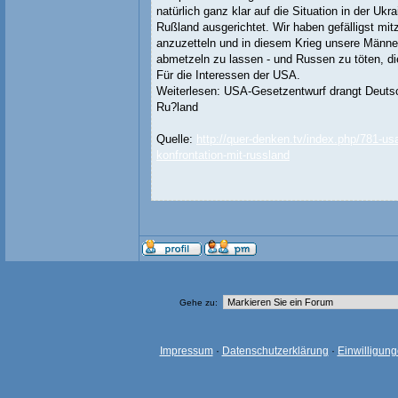
natürlich ganz klar auf die Situation in der Ukr
Rußland ausgerichtet. Wir haben gefälligst mit
anzuzetteln und in diesem Krieg unsere Männe
abmetzeln zu lassen - und Russen zu töten, di
Für die Interessen der USA.
Weiterlesen: USA-Gesetzentwurf drangt Deutsc
Ru?land
Quelle:
http://quer-denken.tv/index.php/781-us
konfrontation-mit-russland
Gehe zu:
Impressum
·
Datenschutzerklärung
·
Einwilligun