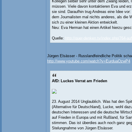
Kollegen selber sehr unter dem Zwang leiden, 
müssen. Viele davon kontaktieren Eva und erzä
sie sind. Daraufhin trug Andreas eine Idee vor
dem Journalisten mal nichts anderes, als die 
sich zu einer kleinen Aktion entwickelt.
Neu: Eva Herman hat einen Artikel hierzu gesc
Quelle:
http://quer-denken.tv/index.php/764-au
Jürgen Elsässer - Russlandfeindliche Politik sch
http://www.youtube.com/watch?v=EurduaOzwP4
AfD: Luckes Verrat am Frieden
23. August 2014 Unglaublich. Was hat den Sp
(Alternative für Deutschland), Lucke, wohl daz
deutschen Interessen und die deutsche Wirtsc
auf Frieden in Europa und mit Rußland, für S
stimmen. Das ist überdies auch noch ganz gege
Stelungnahme von Jürgen Elsässer.