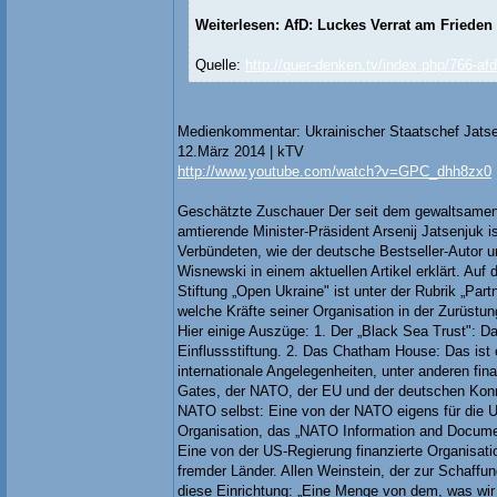
Weiterlesen: AfD: Luckes Verrat am Frieden
Quelle:
http://quer-denken.tv/index.php/766-afd
Medienkommentar: Ukrainischer Staatschef Jatsenj
12.März 2014 | kTV
http://www.youtube.com/watch?v=GPC_dhh8zx0
Geschätzte Zuschauer Der seit dem gewaltsamen 
amtierende Minister-Präsident Arsenij Jatsenjuk i
Verbündeten, wie der deutsche Bestseller-Autor u
Wisnewski in einem aktuellen Artikel erklärt. Auf
Stiftung „Open Ukraine" ist unter der Rubrik „Partn
welche Kräfte seiner Organisation in der Zurüstu
Hier einige Auszüge: 1. Der „Black Sea Trust": D
Einflussstiftung. 2. Das Chatham House: Das ist e
internationale Angelegenheiten, unter anderen finan
Gates, der NATO, der EU und der deutschen Konra
NATO selbst: Eine von der NATO eigens für die 
Organisation, das „NATO Information and Docume
Eine von der US-Regierung finanzierte Organisati
fremder Länder. Allen Weinstein, der zur Schaffu
diese Einrichtung: „Eine Menge von dem, was wi