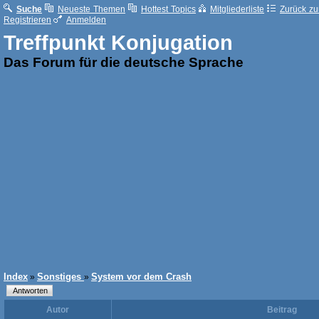
Suche
Neueste Themen
Hottest Topics
Mitgliederliste
Zurück zur
Registrieren
Anmelden
Treffpunkt Konjugation
Das Forum für die deutsche Sprache
Index
Sonstiges
System vor dem Crash
»
»
Autor
Beitrag