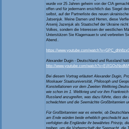
wurde vor 25 Jahren geheim von der CIA gemacht.
offen und für jedermann ersichtlich das Siegel 
selbst, auf der Partnerliste des neuen ukrainisch
Jatsenjuk. Meine Damen und Herren, diese Verfl
Arsenij Jazenjuk als Staatschef der Ukraine nich
Volkes, sondern die Interessen der westlichen Mäc
Unterstützen Sie Klagemauer.tv und verbreiten Si
Abend..
https://www.youtube.com/watch?v=GPC_dhh8zx
Alexander Dugin - Deutschland und Russland hätt
http://www.youtube.com/watch?v=EjXGQsNsdM
Bei diesem Vortrag erläutert Alexander Dugin, Pro
Moskauer Staatsuniversität, Philosoph und Geopol
Konstellationen vor dem Zweiten Weltkrieg.Deuts
wie schon im 1. Weltkrieg und vor ihm Frankreich
Russland anzugreifen, was dazu führte, dass die
schwächten und die Seemächte Großbritannien u
Für Großbritannien war es einerlei, ob Deutschla
am Ende würden beide erheblich geschwächt aus
verfolgten die Engländer ihr bewährtes Prinzip, d
treiben, um die Vorherrschaft der Seemacht, die 