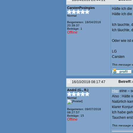
CarstenPosingies
Hätte ich die
Hätte ich die
Normal
Beigetreten: 18/04/2016
Ich tauchte, 
20:39:37
Beiträge: 1
Ich täuchte, 
Offline
Oder wie ist 
LG
Carsten
This message w
Betreff:
16/10/2018 08:17:47
André (G., R.)
Hier
eine – s
Also : Hätte 
Normal
Natürlich kan
klarer Konjun
Beigetreten: 09/07/2018
Ich habe geh
08:27:57
Beiträge: 15
Tauchen erst 
Offline
This message w