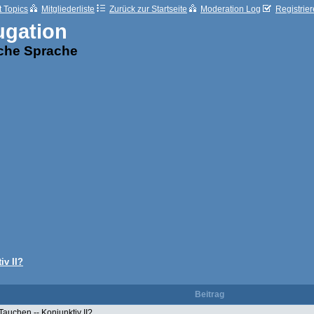
t Topics
Mitgliederliste
Zurück zur Startseite
Moderation Log
Registrie
ugation
sche Sprache
iv II?
Beitrag
Tauchen -- Konjunktiv II?