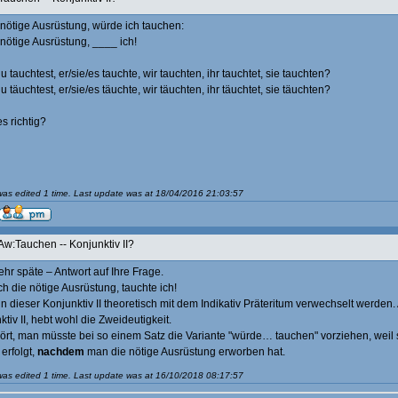
 nötige Ausrüstung, würde ich tauchen:
 nötige Ausrüstung, ____ ich!
du tauchtest, er/sie/es tauchte, wir tauchten, ihr tauchtet, sie tauchten?
du täuchtest, er/sie/es täuchte, wir täuchten, ihr täuchtet, sie täuchten?
es richtig?
as edited 1 time. Last update was at 18/04/2016 21:03:57
Aw:Tauchen -- Konjunktiv II?
ehr späte – Antwort auf Ihre Frage.
ich die nötige Ausrüstung, tauchte ich!
n dieser Konjunktiv II theoretisch mit dem Indikativ Präteritum verwechselt werden.
ktiv II, hebt wohl die Zweideutigkeit.
ört, man müsste bei so einem Satz die Variante "würde… tauchen" vorziehen, weil
erfolgt,
nachdem
man die nötige Ausrüstung erworben hat.
as edited 1 time. Last update was at 16/10/2018 08:17:57