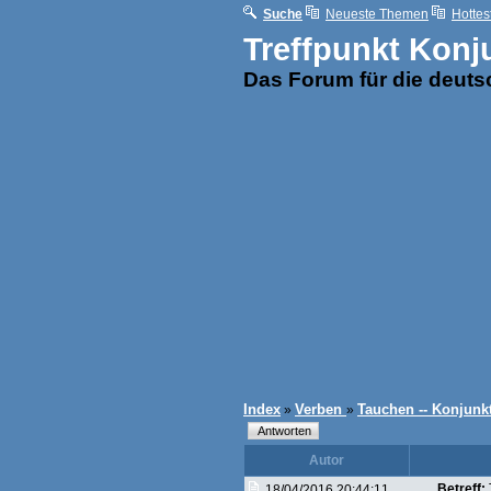
Suche
Neueste Themen
Hottes
Treffpunkt Konj
Das Forum für die deut
Index
Verben
Tauchen -- Konjunkt
»
»
Autor
Betreff:
18/04/2016 20:44:11